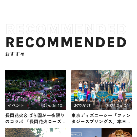
RECOMMENDED
おすすめ
2024.06.10
2024.06.06
イベント
おでかけ
長岡花火＆ばら園が一夜限り
東京ディズニーシー「ファン
のコラボ 「長岡花火ローズ
タジースプリングス」本日オ
ファンタジー」6月15日に開
ープン セレモニーにミッキ
催
ー＆ミニーら登場で華やかな