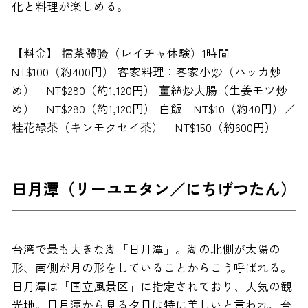
化と料理が楽しめる。
【料金】 擂茶體验（レイチャ体験）1時間
NT$100（約400円） 客家料理：客家小炒（ハッカ炒
め） NT$280（約1,120円） 薑絲炒大腸（生姜モツ炒
め） NT$280（約1,120円） 白飯 NT$10（約40円）／
桂花緑茶（キンモクセイ茶） NT$150（約600円）
日月潭（リーユエタン／にちげつたん）
台湾で最も大きな湖「日月潭」。湖の北側が太陽の
形、南側が月の形をしていることからこう呼ばれる。
日月潭は「国立風景区」に指定されており、人気の観
光地。日月潭から見る夕日は特に美しいと言われ、台