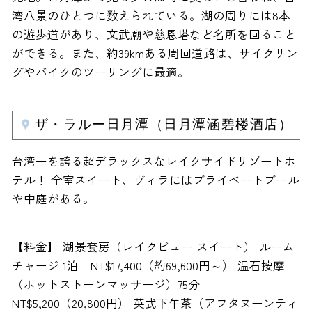
湾八景のひとつに数えられている。湖の周りには8本
の遊歩道があり、文武廟や慈恩塔など名所を回ること
ができる。また、約39kmある周回道路は、サイクリン
グやバイクのツーリングに最適。
ザ・ラルー日月潭（日月潭涵碧楼酒店）
台湾一を誇る超デラックスなレイクサイドリゾートホ
テル！ 全室スイート、ヴィラにはプライベートプール
や中庭がある。
【料金】 湖景套房（レイクビュー スイート） ルーム
チャージ 1泊 NT$17,400（約69,600円～） 温石按摩
（ホットストーンマッサージ）75分
NT$5,200（20,800円） 英式下午茶（アフタヌーンティ