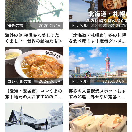
幕開け
2020.05.16
2023.02.07
海外の旅
トラベル
海外の旅 特選集＜美しくた
【北海道・札幌市】冬の札幌
くましい 世界の動物たち＞
を食べ尽くす！定番グルメと
観光名所をご紹介
2024.06.29
2025.03.06
コレうまの旅
トラベル
【愛知・安城市】コレうまの
博多の人気観光スポットおす
旅！地元の人おすすめのご当
すめ25選｜外せない定番・名
地名物グルメ3選 2024年6月
所から穴場まで見どころ満載
29日放送
の観光地を紹介