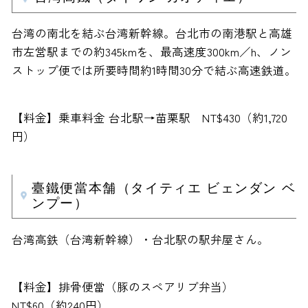
台湾の南北を結ぶ台湾新幹線。台北市の南港駅と高雄
市左営駅までの約345kmを、最高速度300km／h、ノン
ストップ便では所要時間約1時間30分で結ぶ高速鉄道。
【料金】乗車料金 台北駅→苗栗駅 NT$430（約1,720
円）
臺鐵便當本舗（タイティエ ビェンダン ベ
ンプー）
台湾高鉄（台湾新幹線）・台北駅の駅弁屋さん。
【料金】排骨便當（豚のスペアリブ弁当）
NT$60（約240円）