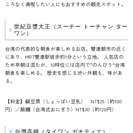
ころなく満喫したい人にもおすすめの観光スポット。
世紀豆漿大王（スーチー トーチャン ター
ワン）
台湾の代表的な朝食が楽しめるお店。雙連朝市の近く
にあり、MRT雙連駅徒歩約1分という立地。 人気店の
ため早朝は混むが、10時位には店内で“のんびり”台湾
朝食を楽しめる。 歴史を感じる渋い外観も、味があ
る。
【料金】鹹豆漿（しょっぱい豆乳） NT$25（約100
円）／飯糰（台湾式おにぎり）NT$30（約120円）
台灣高鐵（タイワン ガオティエ）