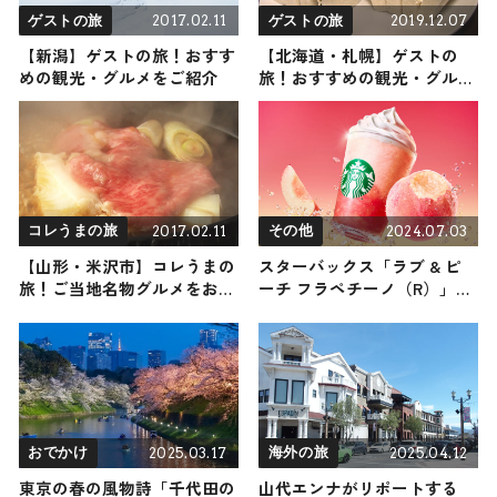
2017.02.11
2019.12.07
ゲストの旅
ゲストの旅
【新潟】ゲストの旅！おすす
【北海道・札幌】ゲストの
めの観光・グルメをご紹介
旅！おすすめの観光・グルメ
をご紹介
2017.02.11
2024.07.03
コレうまの旅
その他
【山形・米沢市】コレうまの
スターバックス「ラブ & ピ
旅！ご当地名物グルメをお届
ーチ フラペチーノ（R）」7
け
月10日より登場 完熟したピ
ーチ頬張る感覚に
2025.03.17
2025.04.12
おでかけ
海外の旅
東京の春の風物詩「千代田の
山代エンナがリポートする