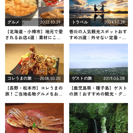
2022.10.29
2024.10.28
グルメ
トラベル
【北海道・小樽市】地元で愛
香川の人気観光スポットおす
されるお店4選｜素材にこだ
すめ25選｜外せない定番・名
わる老舗から有名店までご紹
所から穴場まで見どころ満載
介
の観光地を紹介
2018.10.20
2019.06.08
コレうまの旅
ゲストの旅
【長野・松本市】コレうまの
【鹿児島県・種子島】ゲスト
旅！ご当地名物グルメをお届
の旅！おすすめの観光・グル
け
メをご紹介