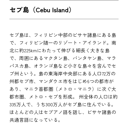
セブ島（Cebu Island）
セブ島は、フィリピン中部のビサヤ諸島にある島
で、フィリピン随一のリゾート・アイランド。南
北に約225kmにわたって伸びる細長く大きな島
で、周囲にあるマクタン島、バンタヤン島、マラ
パスカ島、オランゴ島など小さな島々を含んでセ
ブ州という。島の東海岸中央部にある人口72万の
州都セブ市、マンダウエ市をはじめ6つの都市が
あり、マニラ首都圏（メトロ・マニラ）に次ぐ大
都市圏、メトロ・セブを形成。 州全体の人口は約
335万人で、うち300万人がセブ島に住んでいる。
ほとんどの人はセブアノ語を話し、ビサヤ諸島の
共通言語になっている。