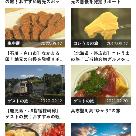
の旅！おすすめ観光スポット
元の自慢を発掘リポート
やグルメをリポート
2025年2月15日放送
2022.09.17
2017.08.12
生中継
コレうまの旅
【石川・白山市】なかまる
【北海道・帯広市】コレうま
印！地元の自慢を発掘リポー
の旅！ご当地名物グルメをお
ト
届け
2020.09.12
2021.02.20
ゲストの旅
ゲストの旅
【鹿児島・JR指宿枕崎線】
具志堅用高“ゆかり”の旅
ゲストの旅！おすすめの観
光・グルメをご紹介