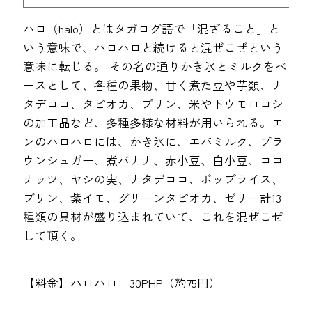
ハロ（halo）とはタガログ語で「混ざること」と
いう意味で、ハロハロと続けると混ぜこぜという
意味に転じる。 その名の通りかき氷とミルクをベ
ースとして、各種の果物、甘く煮た豆や芋類、ナ
タデココ、タピオカ、プリン、米やトウモロコシ
の加工品など、多種多様な材料が用いられる。エ
ンのハロハロには、かき氷に、エバミルク、ブラ
ウンシュガー、煮バナナ、赤小豆、白小豆、ココ
ナッツ、ヤシの実、ナタデココ、ポップライス、
プリン、紫イモ、グリーンタピオカ、ゼリー計13
種類の具材が盛り込まれていて、これを混ぜこぜ
して頂く。
【料金】ハロハロ 30PHP（約75円）