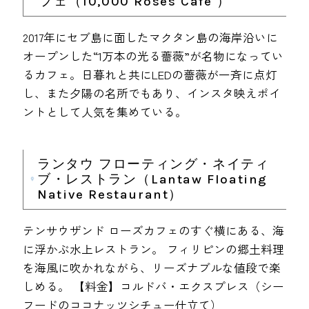
フェ（10,000 Roses Café ）
2017年にセブ島に面したマクタン島の海岸沿いに
オープンした“1万本の光る薔薇”が名物になってい
るカフェ。日暮れと共にLEDの薔薇が一斉に点灯
し、また夕陽の名所でもあり、インスタ映えポイ
ントとして人気を集めている。
ランタウ フローティング・ネイティ
ブ・レストラン（Lantaw Floating
Native Restaurant）
テンサウザンド ローズカフェのすぐ横にある、海
に浮かぶ水上レストラン。 フィリピンの郷土料理
を海風に吹かれながら、リーズナブルな値段で楽
しめる。 【料金】コルドバ・エクスプレス（シー
フードのココナッツシチュー仕立て）