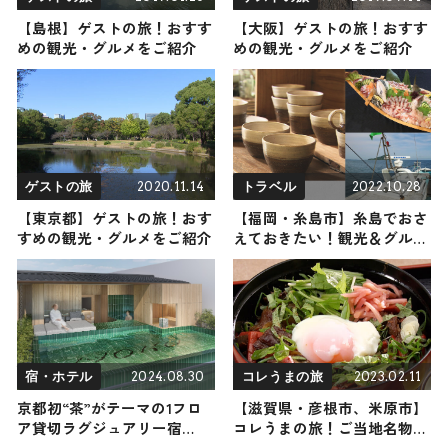
【島根】ゲストの旅！おすす
【大阪】ゲストの旅！おすす
めの観光・グルメをご紹介
めの観光・グルメをご紹介
2020.11.14
2022.10.28
ゲストの旅
トラベル
【東京都】ゲストの旅！おす
【福岡・糸島市】糸島でおさ
すめの観光・グルメをご紹介
えておきたい！観光＆グルメ
スポット6選をご紹介
2024.08.30
2023.02.11
宿・ホテル
コレうまの旅
京都初“茶”がテーマの1フロ
【滋賀県・彦根市、米原市】
ア貸切ラグジュアリー宿
コレうまの旅！ご当地名物グ
「MOKU KYOTO」12月1日に
ルメをお届け