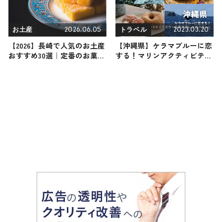
2026.06.05
2023.03.20
お土産
トラベル
【2026】長崎で人気のお土産
【沖縄県】ケラマブルーに恋
おすすめ30選｜定番のお菓子
する！マリンアクティビティ
から長崎限定・おしゃれなお
とヒップスター必見のおしゃ
土産・雑貨まで幅広く紹介
れスポット