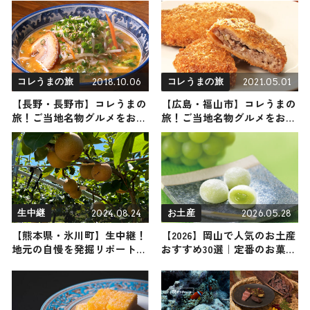
オープン
2018.10.06
2021.05.01
コレうまの旅
コレうまの旅
【長野・長野市】コレうまの
【広島・福山市】コレうまの
旅！ご当地名物グルメをお届
旅！ご当地名物グルメをお届
け
け
2024.08.24
2026.05.28
生中継
お土産
【熊本県・氷川町】生中継！
【2026】岡山で人気のお土産
地元の自慢を発掘リポート
おすすめ30選｜定番のお菓子
2024年8月24日放送
からおしゃれ・かわいいお土
産、岡山限定まで幅広く紹介