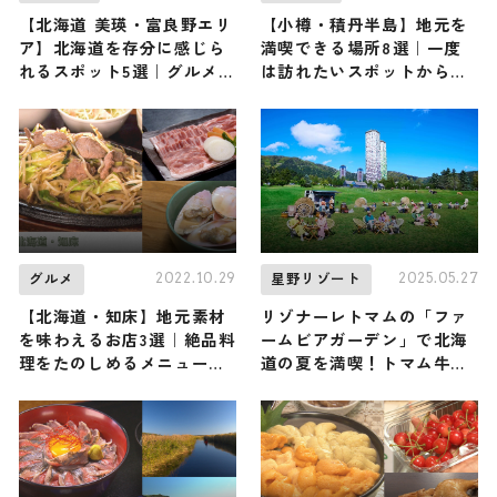
【北海道 美瑛・富良野エリ
【小樽・積丹半島】地元を
ア】北海道を存分に感じら
満喫できる場所8選｜一度
れるスポット5選｜グルメか
は訪れたいスポットから地
ら温泉までご紹介
元食材を味わえるお店まで
ご紹介
2022.10.29
2025.05.27
グルメ
星野リゾート
【北海道・知床】地元素材
リゾナーレトマムの「ファ
を味わえるお店3選｜絶品料
ームビアガーデン」で北海
理をたのしめるメニューを
道の夏を満喫！トマム牛乳
ご紹介
を使ったクラフトビールと
さっぱりアイスを味わう