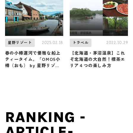
2025.02.18
2022.10.29
星野リゾート
トラベル
春の小樽運河で優雅な船上
【北海道・茅沼温泉】これ
ティータイム。「OMO5小
ぞ北海道の大自然！標茶エ
樽（おも） by 星野リゾー
リア４つの楽しみ方
ト」の「小樽運河アフタヌ
ーンティークルージング」
RANKING -
ARTICLE-