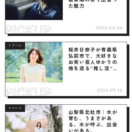
た魅力
2026.06.06
トラベル
桜井日奈子が青森県
弘前市で、大好きな
お笑い芸人ゆかりの
地を巡る“推し活”旅
へ
2026.05.16
ロコレコ
山梨県北杜市｜水が
育む、うまさがあ
る。水が呼ぶ、出会
いがある。