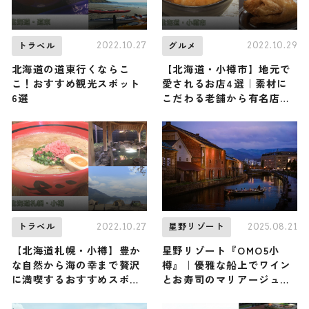
2022.10.27
2022.10.29
トラベル
グルメ
北海道の道東行くならこ
【北海道・小樽市】地元で
こ！おすすめ観光スポット
愛されるお店4選｜素材に
6選
こだわる老舗から有名店ま
でご紹介
2022.10.27
2025.08.21
トラベル
星野リゾート
【北海道札幌・小樽】豊か
星野リゾート『OMO5小
な自然から海の幸まで贅沢
樽』｜優雅な船上でワイン
に満喫するおすすめスポッ
とお寿司のマリアージュを
ト12選！
味わう「小樽運河ワインク
ルージング」開催