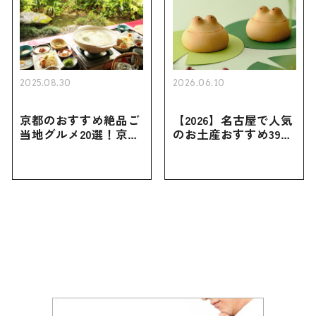
2025.08.30
2026.06.10
京都のおすすめ絶品ご
【2026】名古屋で人気
当地グルメ20選！京都
のお土産おすすめ39選
にしかない名物から人
｜定番のお菓子から名
気の名店17選も紹介
古屋限定・おしゃれな
お土産・ばらまき用ま
で幅広く紹介