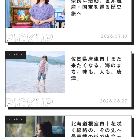
奈良に感動、世界遺
産・国宝を巡る歴史
旅へ
2026.07.18
ロコレコ
佐賀県唐津市｜また
来たくなる、海のま
ち。味も、人も、唐
津。
2026.06.27
ロコレコ
北海道根室市｜花咲
く線路の、その先へ
最東端の街で出会っ