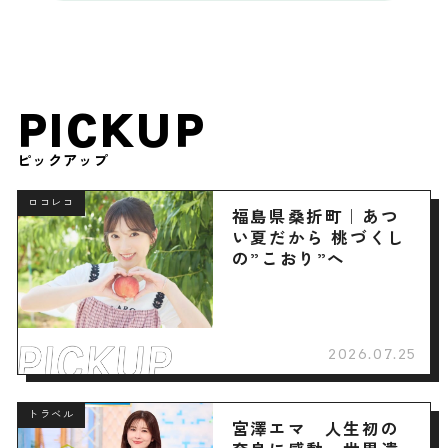
PICKUP
ピックアップ
ロコレコ
福島県桑折町｜あつ
い夏だから 桃づくし
の”こおり”へ
2026.07.25
トラベル
宮澤エマ 人生初の