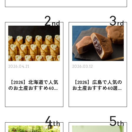
幅広く紹介
2
3
nd
rd
2026.04.21
2026.03.12
【2026】北海道で人気
【2026】広島で人気の
のお土産おすすめ40選
お土産おすすめ40選｜
｜定番のお菓子・スイ
定番のお菓子からおし
ーツから北海道でしか
ゃれなお土産・ばらま
買えない限定品、女性
き用、女性向けまで幅
向けまで幅広く紹介
広く紹介
4
5
th
th