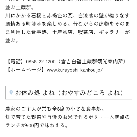
並ぶ土蔵群。
川にかかる石橋と赤褐色の瓦、白漆喰の壁が織りなす
風情ある町並みを楽しめる。昔ながらの建物をそのま
ま利用した食事処、土産物店、喫茶店、ギャラリーが
並ぶ。
【電話】0858-22-1200（倉吉白壁土蔵群観光案内所）
【ホームページ】www.kurayoshi-kankou.jp/
お休み処 よね（おやすみどころ よね）
農家のご主人が営む全8席の小さな食事処。
畑で育てた野菜や自慢のお米で作るボリューム満点の
ランチが500円で味わえる。