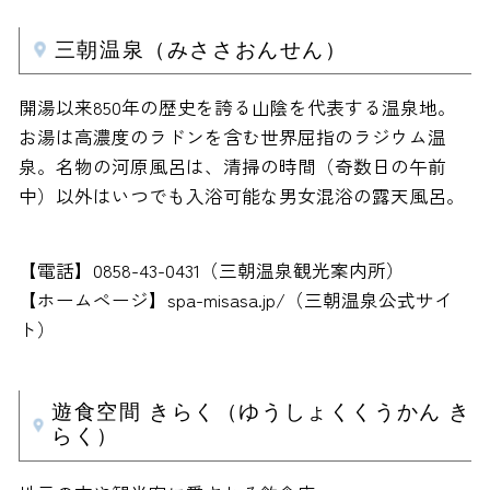
三朝温泉（みささおんせん）
開湯以来850年の歴史を誇る山陰を代表する温泉地。
お湯は高濃度のラドンを含む世界屈指のラジウム温
泉。名物の河原風呂は、清掃の時間（奇数日の午前
中）以外はいつでも入浴可能な男女混浴の露天風呂。
【電話】0858-43-0431（三朝温泉観光案内所）
【ホームページ】spa-misasa.jp/（三朝温泉公式サイ
ト）
遊食空間 きらく（ゆうしょくくうかん き
らく）