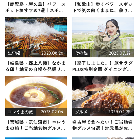
【鹿児島・屋久島】パワース
【和歌山】歩くパワースポッ
ポットおすすめ7選｜スポッ
トで気の向くままに、蘇りの
トからショップまでご紹介
地”熊野古道”
2023.08.26
2023.07.22
生中継
その他
【岐阜県・郡上八幡】なかま
【終了しました。】旅サラダ
る印！地元の自慢を発掘リポ
PLUS特別企画 ダイニングカ
ート
フェ クアトロよりプレゼン
トが当たる！抽選で5名様に
「紋別アヒージョ」の缶詰3
個入りセットをプレゼント！
2023.02.04
2025.04.25
コレうまの旅
グルメ
【宮城県・気仙沼市】コレう
名古屋で食べたい！ご当地名
まの旅！ご当地名物グルメを
物グルメ14選｜地元民がおす
お届け
すめした名古屋のグルメ店10