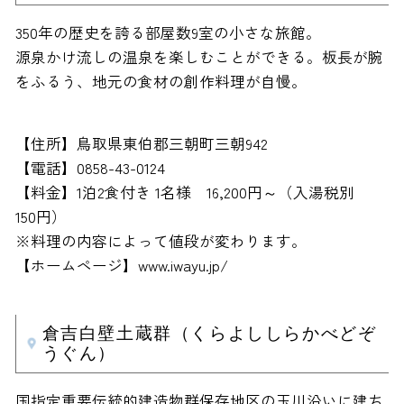
350年の歴史を誇る部屋数9室の小さな旅館。
源泉かけ流しの温泉を楽しむことができる。板長が腕
をふるう、地元の食材の創作料理が自慢。
【住所】鳥取県東伯郡三朝町三朝942
【電話】0858-43-0124
【料金】1泊2食付き 1名様 16,200円～（入湯税別
150円）
※料理の内容によって値段が変わります。
【ホームページ】www.iwayu.jp/
倉吉白壁土蔵群（くらよししらかべどぞ
うぐん）
国指定重要伝統的建造物群保存地区の玉川沿いに建ち