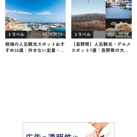
店も紹介
2024.11.22
2022.10.29
トラベル
トラベル
熱海の人気観光スポットおす
【長野県】人気観光・グルメ
すめ30選｜外せない定番・名
スポット7選｜長野県の大自
所から穴場まで見どころ満載
然を堪能するおすすめプラン
の観光地を紹介
紹介