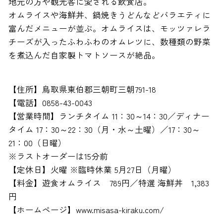
地元の方や観光客に愛される飲食店。
オムライスや海鮮丼、鍋焼きうどんなどバラエティに
富んだメニューが並ぶ。オムライスは、モッツァレラ
チーズが入ったふわふわのオムレツに、数種類の野菜
を煮込んだ自家製トマトソースが絶品。
【住所】鳥取県東伯郡三朝町三朝791-18
【電話】0858-43-0043
【営業時間】ランチタイム 11：30～14：30／ディナー
タイム 17：30～22：30（月・水～土曜）／17：30～
21：00（日曜）
※ラストオーダーは15分前
【定休日】火曜 ※臨時休業 5月27日（月曜）
【料金】遊食オムライス 789円／特選 海鮮丼 1,383
円
【ホームページ】www.misasa-kiraku.com/