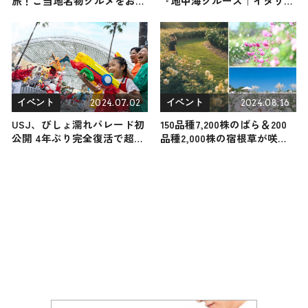
旅！ご当地名物グルメをお届
『地中海クルーズ｜イタリ
け
ア・ジェノヴァ』の旅！おす
すめ観光スポットやグルメを
紹介 2026年5月30日放送
2024.07.02
2024.08.16
イベント
イベント
USJ、びしょ濡れパレード初
150品種7,200株のばら＆200
公開 4年ぶり完全復活で超爽
品種2,000株の宿根草が咲き
快に
誇る 広島県・世羅高原農場
で「秋ローズと花のガーデ
ン」9月14日よりオープン