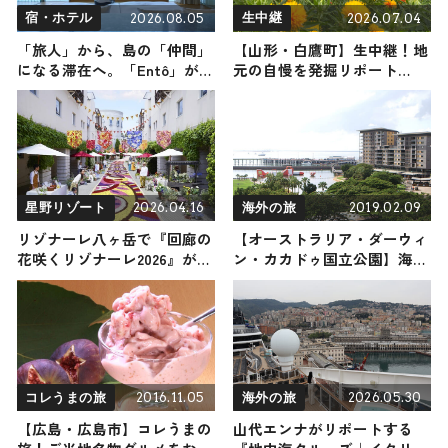
2026.08.05
2026.07.04
宿・ホテル
生中継
「旅人」から、島の「仲間」
【山形・白鷹町】生中継！地
になる滞在へ。「Entô」が提
元の自慢を発掘リポート
案する、隠岐・海士町のリア
2026年7月4日放送
ルな営みに触れる特別な体験
2026.04.16
2019.02.09
星野リゾート
海外の旅
リゾナーレ八ヶ岳で『回廊の
【オーストラリア・ダーウィ
花咲くリゾナーレ2026』が4
ン・カカドゥ国立公園】海外
月25日から開催！ 今年で22回
の旅！おすすめ観光スポット
目を迎える春の祭典・全長
やグルメをリポート
160メートルの花の回廊をご
覧あれ｜星野リゾート
2016.11.05
2026.05.30
コレうまの旅
海外の旅
【広島・広島市】コレうまの
山代エンナがリポートする