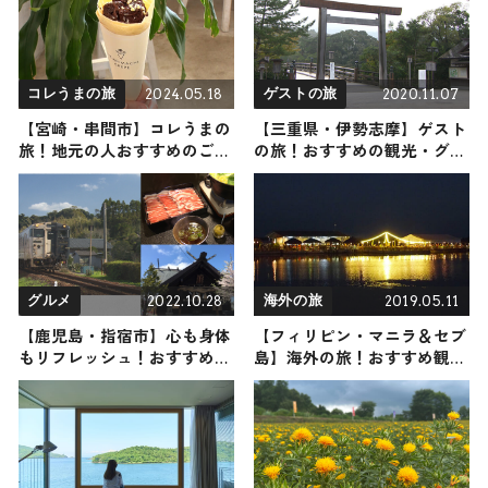
2024.05.18
2020.11.07
コレうまの旅
ゲストの旅
【宮崎・串間市】コレうまの
【三重県・伊勢志摩】ゲスト
旅！地元の人おすすめのご当
の旅！おすすめの観光・グル
地名物グルメ3選 2024年5月
メをご紹介
18日放送
2022.10.28
2019.05.11
グルメ
海外の旅
【鹿児島・指宿市】心も身体
【フィリピン・マニラ＆セブ
もリフレッシュ！おすすめス
島】海外の旅！おすすめ観光
ポット12選｜温泉からラーメ
スポットやグルメをリポート
ンまでご紹介します