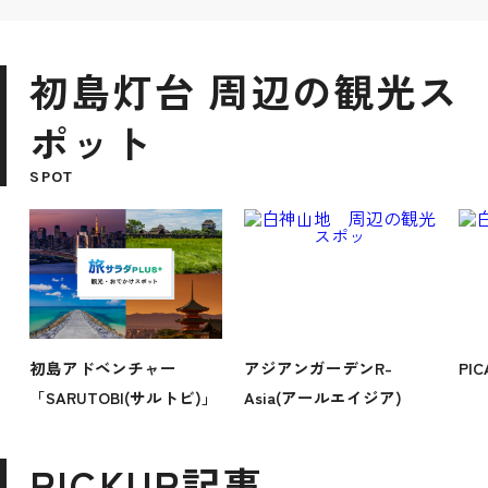
初島灯台 周辺の観光ス
ポット
SPOT
初島アドベンチャー
アジアンガーデンR-
PI
「SARUTOBI(サルトビ)」
Asia(アールエイジア)
PICKUP記事