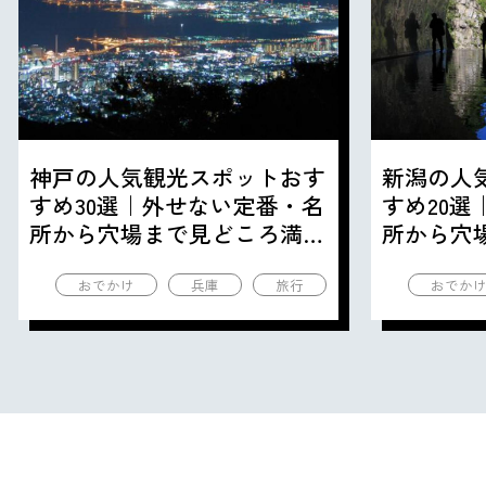
神戸の人気観光スポットおす
新潟の人
すめ30選｜外せない定番・名
すめ20
所から穴場まで見どころ満載
所から穴
の観光地を紹介
の観光地
おでかけ
兵庫
旅行
おでか