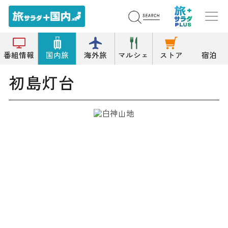
トップ
灯台
初島灯台
番組情報
国内旅
海外旅
マルシェ
ストア
宿泊
初島灯台