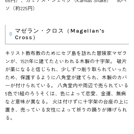
88円）、カミアス・シェイク（Kamias Shake） 90ペ
ソ（約225円）
マゼラン・クロス（Magellan’s
Cross）
キリスト教布教のためにセブ島を訪れた冒険家マゼラ
ンが、1521年に建てたといわれる木製の十字架。 破片
が薬になると信じられ、少しずつ削り取られていった
ため、保護するように八角堂が建てられ、木製のカバ
ーが付けられている。 八角堂内や周辺で売られている
5色で1組のろうそくは、色によって恋愛、金運、無病
など意味が異なる。 火は付けずに十字架の台座の上に
置き、売っている女性によって祈りの踊りが捧げられ
る。