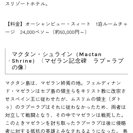
スリゾートホテル。
【料金】オーシャンビュー・スィート 1泊ルームチャ
ージ 24,000ペソ～（約60,000円～）
マクタン・シュライン（Mactan
Shrine）〈マゼラン記念碑 ラプ＝ラプ
の像〉
マクタン島は、マゼラン終焉の地。フェルディナン
ド・マゼランはセブ島の領主らをキリスト教に改宗さ
せスペイン王に従わせたが、ムスリムの領主（ダト
ゥ）のラプ＝ラプはそれに従わなかったため、両者は
対立して戦闘となり、その中でマゼランは戦死した。
このときマゼランを討ち取ったラプ＝ラプは後に侵略
者に対する抵抗の英雄とみなされるようになった。 島