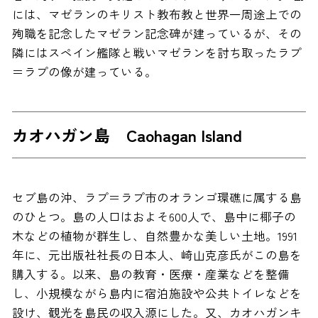
には、マゼランのキリスト教布教と世界一周途上での
殉職を記念したマゼラン記念碑が建っているが、その
隣にはスペイン艦隊と戦いマゼランを討ち取ったラプ
＝ラプの像が建っている。
カオハガン島 Caohagan Island
セブ島の沖、ラプ＝ラプ市のオランゴ環礁に属する島
のひとつ。島の人口はおよそ600人で、島中に椰子の
木などの植物が群生し、自然豊かな美しい土地。1991
年に、元出版社社長の日本人、崎山克彦氏がこの島を
購入する。以来、島の教育・医療・産業などを整備
し、小規模ながら島内に宿泊施設や公共トイレなどを
設け、観光を島民の収入源にした。又、カオハガンキ