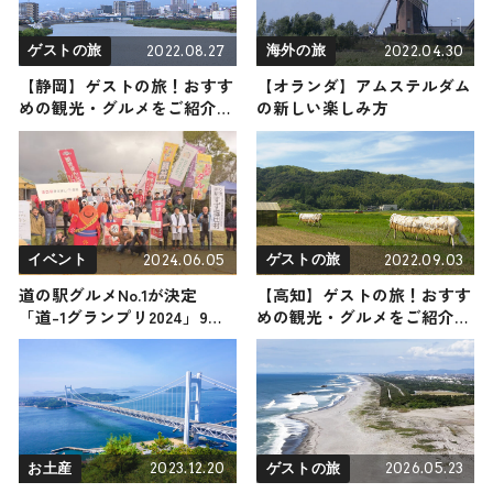
2022.08.27
2022.04.30
ゲストの旅
海外の旅
【静岡】ゲストの旅！おすす
【オランダ】アムステルダム
めの観光・グルメをご紹介
の新しい楽しみ方
2022年8月27日放送
2024.06.05
2022.09.03
イベント
ゲストの旅
道の駅グルメNo.1が決定
【高知】ゲストの旅！おすす
「道-1グランプリ2024」9月
めの観光・グルメをご紹介
21日・22日に開催
2022年9月3日放送
2023.12.20
2026.05.23
お土産
ゲストの旅