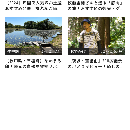
【2024】四国で人気のお土産
牧瀬里穂さんと巡る『静岡』
おすすめ20選｜有名なご当地
の旅！おすすめの観光・グル
名物からお菓子・スイーツま
メをご紹介 2026年5月23日放
で完全網羅！
送
2023.05.27
2024.06.09
生中継
おでかけ
【秋田県・三種町】なかまる
【茨城・宝篋山】360度絶景
印！地元の自慢を発掘リポー
のパノラマビュー！癒しの滝
ト
や巨岩など見どころたくさん
の低山に俳優・前川泰之が登
頂！（登山で頂きメシ！コラ
ボ企画）