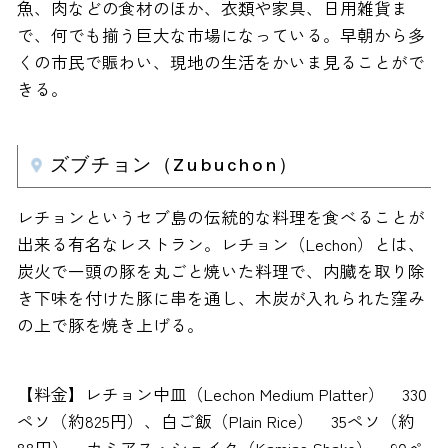
魚、肉などの食材のほか、衣類や家具、日用雑貨ま
で、何でも揃う巨大な市場になっている。早朝から多
くの市民で賑わい、現地の生活をかいま見ることがで
きる。
ズブチョン（Zubuchon）
レチョンというセブ島の伝統的な料理を食べることが
出来る有名なレストラン。レチョン（Lechon）とは、
炭火で一頭の豚を丸ごと焼いた料理で、内臓を取り除
き下味を付けた豚に串を通し、木炭が入れられた窪み
の上で豚を焼き上げる。
【料金】レチョン中皿（Lechon Medium Platter） 330
ペソ（約825円）、白ご飯（Plain Rice） 35ペソ（約