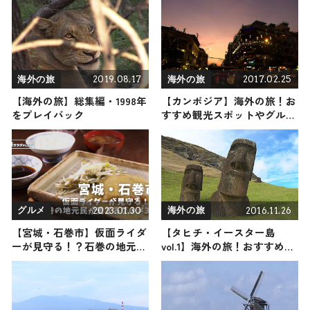
2019.08.17
2017.02.25
海外の旅
海外の旅
【海外の旅】総集編・1998年
【カンボジア】海外の旅！お
をプレイバック
すすめ観光スポットやグルメ
をリポート
2023.01.30
2016.11.26
グルメ
海外の旅
【宮城・石巻市】仮面ライダ
【タヒチ・イースター島
ーが見守る！？石巻の地元民
vol.1】海外の旅！おすすめ観
が愛するグルメ3選
光スポットやグルメをリポー
ト