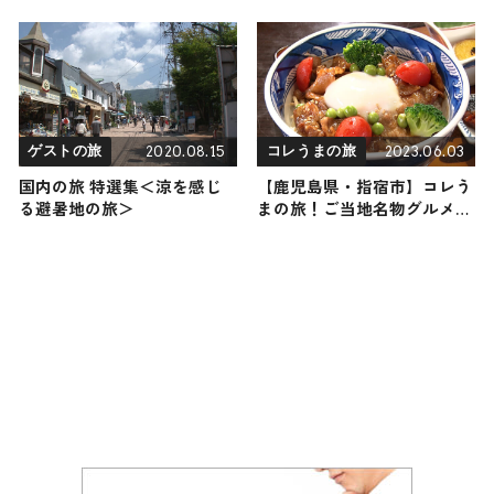
ト 2024年5月4日放送
光スポットやグルメをリポー
ト
2020.08.15
2023.06.03
ゲストの旅
コレうまの旅
国内の旅 特選集＜涼を感じ
【鹿児島県・指宿市】コレう
る避暑地の旅＞
まの旅！ご当地名物グルメを
お届け