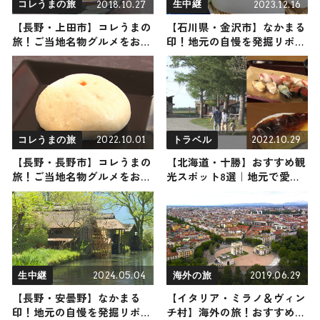
2018.10.27
2023.12.16
コレうまの旅
生中継
【長野・上田市】コレうまの
【石川県・金沢市】なかまる
旅！ご当地名物グルメをお届
印！地元の自慢を発掘リポー
け
ト
2022.10.01
2022.10.29
コレうまの旅
トラベル
【長野・長野市】コレうまの
【北海道・十勝】おすすめ観
旅！ご当地名物グルメをお届
光スポット8選｜地元で愛さ
け
れるスイーツから温泉までご
紹介
2024.05.04
2019.06.29
生中継
海外の旅
【長野・安曇野】なかまる
【イタリア・ミラノ＆ヴィン
印！地元の自慢を発掘リポー
チ村】海外の旅！おすすめ観