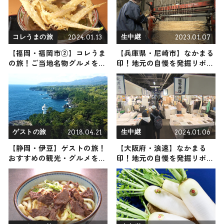
2024.01.13
2023.01.07
コレうまの旅
生中継
【福岡・福岡市②】コレうま
【兵庫県・尼崎市】なかまる
の旅！ご当地名物グルメをお
印！地元の自慢を発掘リポー
届け
ト
2018.04.21
2024.01.06
ゲストの旅
生中継
【静岡・伊豆】ゲストの旅！
【大阪府・浪速】なかまる
おすすめの観光・グルメをご
印！地元の自慢を発掘リポー
紹介
ト