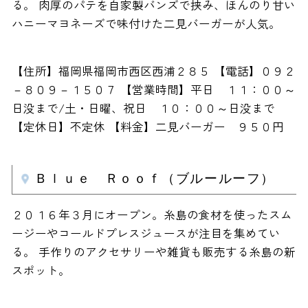
る。 肉厚のパテを自家製バンズで挟み、ほんのり甘い
ハニーマヨネーズで味付けた二見バーガーが人気。
【住所】福岡県福岡市西区西浦２８５ 【電話】０９２
－８０９－１５０７ 【営業時間】平日 １１：００～
日没まで/土・日曜、祝日 １０：００～日没まで
【定休日】不定休 【料金】二見バーガー ９５０円
Ｂｌｕｅ Ｒｏｏｆ（ブルールーフ）
２０１６年３月にオープン。糸島の食材を使ったスム
ージーやコールドプレスジュースが注目を集めてい
る。 手作りのアクセサリーや雑貨も販売する糸島の新
スポット。