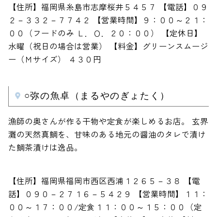
【住所】福岡県糸島市志摩桜井５４５７ 【電話】０９
２－３３２－７７４２ 【営業時間】９：００～２１：
００（フードのみ Ｌ．Ｏ．２０：００） 【定休日】
水曜（祝日の場合は営業） 【料金】グリーンスムージ
ー（Ｍサイズ） ４３０円
○弥の魚卓（まるやのぎょたく）
漁師の奥さんが作る干物や定食が楽しめるお店。 玄界
灘の天然真鯛を、甘味のある地元の醤油のタレで漬け
た鯛茶漬けは逸品。
【住所】福岡県福岡市西区西浦１２６５－３８ 【電
話】０９０－２７１６－５４２９ 【営業時間】１１：
００～１７：００/定食１１：００～１５：００（定