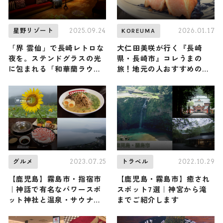
2025.09.24
2026.01.17
星野リゾート
KOREUMA
「界 雲仙」で長崎レトロな
大仁田美咲が行く『長崎
夜を。ステンドグラスの光
県・長崎市』コレうまの
に包まれる「和華蘭ラウン
旅！地元の人おすすめのご
ジ」でカクテルや長崎名物
当地名物グルメ3選 2026年
のミルクセーキを味わう
1月17日放送
2023.07.25
2022.10.29
グルメ
トラベル
【鹿児島】霧島市・指宿市
【鹿児島・霧島市】癒され
｜神話で有名なパワースポ
スポット7選｜神宮から滝
ット神社と温泉・サウナ
までご紹介します
で”整う”旅