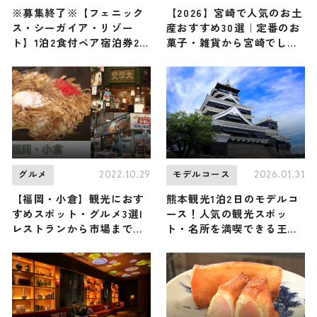
※募集終了※【フェニック
【2026】宮崎で人気のお土
ス・シーガイア・リゾー
産おすすめ30選｜定番のお
ト】1泊2食付ペア宿泊券2組
菓子・雑貨から宮崎でしか
4名様に！
買えない限定品、女性向け
まで幅広く紹介
2022.10.29
2026.01.31
グルメ
モデルコース
【福岡・小倉】観光におす
熊本観光1泊2日のモデルコ
すめスポット・グルメ3選|
ース！人気の観光スポッ
レストランから市場までご
ト・名所を満喫できる王道
紹介
の旅程を紹介