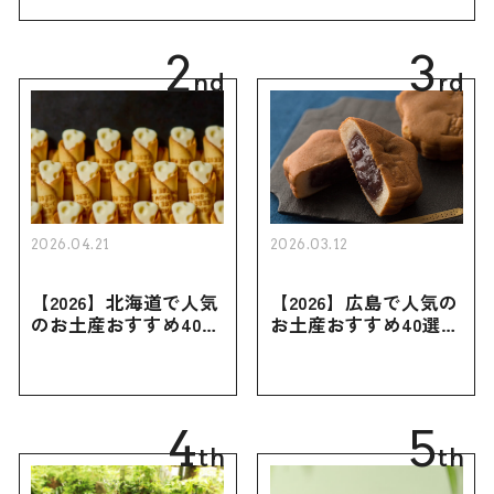
幅広く紹介
2
3
nd
rd
2026.04.21
2026.03.12
【2026】北海道で人気
【2026】広島で人気の
のお土産おすすめ40選
お土産おすすめ40選｜
｜定番のお菓子・スイ
定番のお菓子からおし
ーツから北海道でしか
ゃれなお土産・ばらま
買えない限定品、女性
き用、女性向けまで幅
向けまで幅広く紹介
広く紹介
4
5
th
th