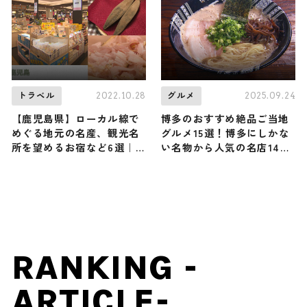
2022.10.28
2025.09.24
トラベル
グルメ
【鹿児島県】ローカル線で
博多のおすすめ絶品ご当地
めぐる地元の名産、観光名
グルメ15選！博多にしかな
所を望めるお宿など6選｜
い名物から人気の名店14選
観光スポットから宿、名産
も紹介
店・名産品までご紹介
RANKING -
ARTICLE-