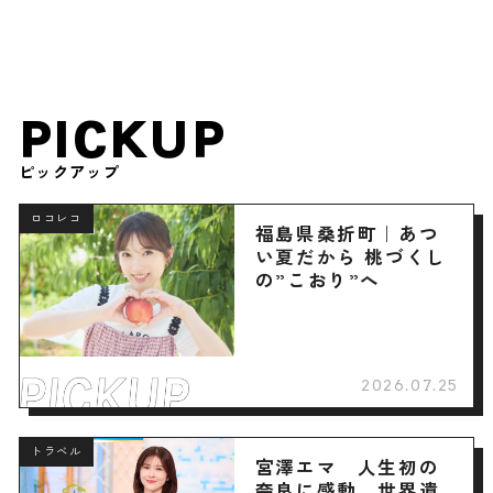
PICKUP
ピックアップ
ロコレコ
福島県桑折町｜あつ
い夏だから 桃づくし
の”こおり”へ
2026.07.25
トラベル
宮澤エマ 人生初の
奈良に感動、世界遺