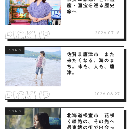
産・国宝を巡る歴史
旅へ
2026.07.18
ロコレコ
佐賀県唐津市｜また
来たくなる、海のま
ち。味も、人も、唐
津。
2026.06.27
ロコレコ
北海道根室市｜花咲
く線路の、その先へ
最東端の街で出会っ