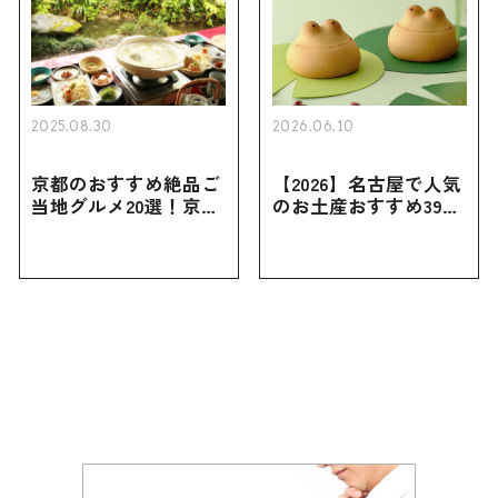
2025.08.30
2026.06.10
京都のおすすめ絶品ご
【2026】名古屋で人気
当地グルメ20選！京都
のお土産おすすめ39選
にしかない名物から人
｜定番のお菓子から名
気の名店17選も紹介
古屋限定・おしゃれな
お土産・ばらまき用ま
で幅広く紹介