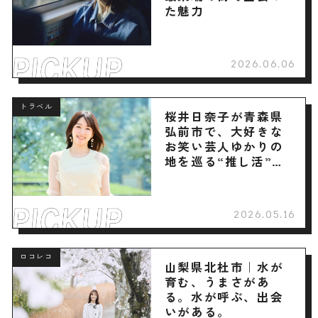
た魅力
2026.06.06
トラベル
桜井日奈子が青森県
弘前市で、大好きな
お笑い芸人ゆかりの
地を巡る“推し活”旅
へ
2026.05.16
ロコレコ
山梨県北杜市｜水が
育む、うまさがあ
る。水が呼ぶ、出会
いがある。