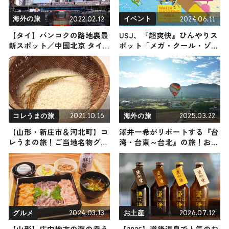
2022.02.12
2024.06.11
海外の旅
イベント
【タイ】バンコクの路地裏最
USJ、『超爽快』ひんやりス
新スポット／中国北京 タイ
ポット「メガ・クール・ゾー
ムトリップ
ン」新登場 夏限定のフード
＆爽快グッズも公開
2021.10.16
2025.03.22
コレうまの旅
海外の旅
【山形・新庄市＆河北町】コ
澤井一希がリポートする『台
レうまの旅！ご当地名物グル
湾・台東～台北』の旅！おす
メをお届け
すめ観光スポットやグルメを
紹介 2025年3月22日放送
2024.03.13
2026.07.12
グルメ
お土産
【山形】庄内地方の海の幸う
【2026】道後温泉で人気のお