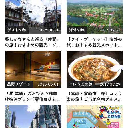
2025.10.11
2016.04.02
ゲストの旅
海外の旅
葵わかなさんと巡る『佐賀』
【タイ・プーケット】海外の
の旅！おすすめの観光・グル
旅！おすすめ観光スポットや
メをご紹介 2025年10月11日放
グルメをリポート
送
2025.05.01
2017.07.29
星野リゾート
コレうまの旅
「界 雲仙」のおひとり様向
【宮崎・宮崎市 夜】コレう
け宿泊プラン「雲仙おひとり
まの旅！ご当地名物グルメを
湯ごもり滞在」で、気ままに
お届け
湯浴みを楽しむひとり温泉旅