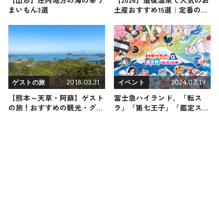
まいもん3選
土産おすすめ15選｜定番のお
菓子からおしゃれなお土産・
ばらまき用まで幅広く紹介
2018.03.31
2024.07.19
ゲストの旅
イベント
【熊本～天草・阿蘇】ゲスト
富士急ハイランド、「転ス
の旅！おすすめの観光・グル
ラ」「第七王子」「鑑定スキ
メをご紹介
ル」など異世界系アニメ5作
品とコラボ