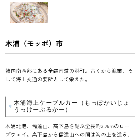
木浦（モッポ）市
韓国南西部にある全羅南道の港町。古くから漁業、そ
して海上交通の要所として栄えた。
木浦海上ケーブルカー（もっぽかいじょ
うっけーぶるかー）
木浦北港、儒達山、高下島を結ぶ全長約3.2kmのロー
プウェイ。高下島から儒達山への間は海の上を進み、