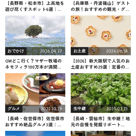
【長野県・松本市】上高地を
【兵庫県・丹波篠山】ゲスト
遊び尽くすスポット6選｜ア
の旅！おすすめの観光・グル
クティビティから絶品グルメ
メをご紹介
までご紹介
2026.04.27
2026.06.18
おでかけ
お土産
GWどこ行く？マザー牧場の
【2026】新大阪駅で人気のお
ネモフィラ100万本が満開！
土産おすすめ29選｜定番のお
丘一面を青に彩る絶景、見ご
菓子から限定商品・ばらまき
ろは5月上旬まで / 千葉県富
用・女性向けまで幅広く紹介
津市
2022.10.29
2025.02.15
グルメ
生中継
【長崎・佐世保市】佐世保市
【長崎・雲仙市】生中継！地
おすすめ絶品グルメ3選｜肉
元の自慢を発掘リポート
から魚まで味わえるラインナ
2025年2月15日放送