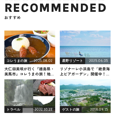
RECOMMENDED
おすすめ
2025.08.02
2025.06.05
コレうまの旅
星野リゾート
大仁田美咲が行く『徳島県・
リゾナーレ小浜島で「絶景海
美馬市』コレうまの旅！地元
上ビアガーデン」開催中！海
の人おすすめのご当地名物グ
上の絶景カウンター席で乾杯
ルメ4選 2025年8月2日放送
しよう
2022.10.27
2018.09.15
トラベル
ゲストの旅