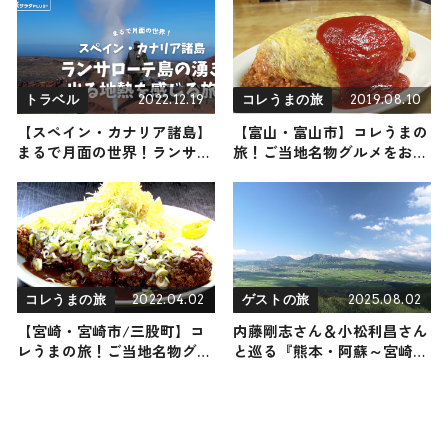
ップ
2022.12.19
2019.08.10
トラベル
コレうまの旅
【スペイン・カナリア諸島】
【富山・富山市】コレうまの
まるで月面の世界！ランサロ
旅！ご当地名物グルメをお届
ーテ島の湧き出る地熱を感じ
け
る旅
2022.04.02
2025.08.02
コレうまの旅
ゲストの旅
【宮崎・宮崎市/三股町】コ
内藤剛志さん＆小松利昌さん
レうまの旅！ご当地名物グル
と巡る『熊本・阿蘇～宮崎・
メをお届け
高千穂』の旅！おすすめの観
光・グルメをご紹介 2025年8
月2日放送