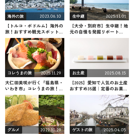
2023.06.10
2025.11.01
海外の旅
生中継
【トルコ・ボドルム】海外の
【大分・別府市】生中継！地
旅！おすすめ観光スポットや
元の自慢を発掘リポート
グルメをリポート
2025年11月1日放送
2025.11.29
2025.08.15
コレうまの旅
お土産
大仁田美咲が行く『福島県・
【2025】愛知で人気のお土産
いわき市』コレうまの旅！地
おすすめ35選｜定番のお菓子
元の人おすすめのご当地名物
からおしゃれなお土産・ばら
グルメ5選 2025年11月29日放
まき用まで幅広く紹介
送
2022.10.29
2025.04.05
グルメ
ゲストの旅