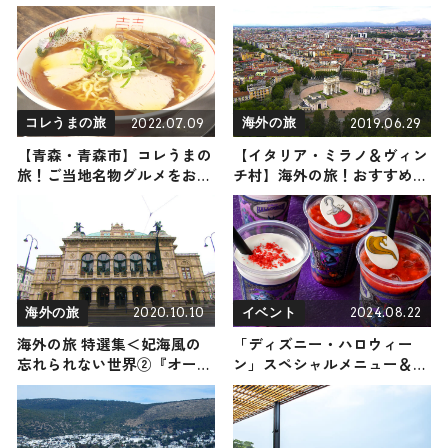
2022.07.09
2019.06.29
コレうまの旅
海外の旅
【青森・青森市】コレうまの
【イタリア・ミラノ＆ヴィン
旅！ご当地名物グルメをお届
チ村】海外の旅！おすすめ観
け
光スポットやグルメをリポー
ト
2020.10.10
2024.08.22
海外の旅
イベント
海外の旅 特選集＜妃海風の
「ディズニー・ハロウィー
忘れられない世界②『オース
ン」スペシャルメニュー＆グ
トリア＆台湾編』＞
ッズ公開 初登場のドリンク
など登場