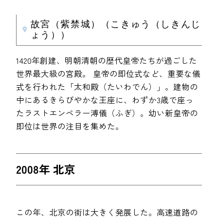
故宮（紫禁城）（こきゅう（しきんじ
ょう））
1420年創建、明朝清朝の歴代皇帝たちが過ごした
世界最大級の宮殿。 皇帝の即位式など、重要な儀
式を行われた「太和殿（たいわでん）」。建物の
中にあるきらびやかな王座に、わずか3歳で座っ
たラストエンペラー溥儀（ふぎ）。幼い新皇帝の
即位は世界の注目を集めた。
2008年 北京
この年、北京の街は大きく発展した。高速道路の