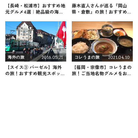
【長崎・松浦市】おすすめ地
藤木直人さんが巡る『岡山
元グルメ4選｜絶品級の海の
県・倉敷』の旅！おすすめの
幸がラインナップ
観光・グルメをご紹介 2025
年4月5日放送
2016.05.21
2021.04.10
海外の旅
コレうまの旅
【スイス③ バーゼル】海外
【福岡・宗像市】コレうまの
の旅！おすすめ観光スポット
旅！ご当地名物グルメをお届
やグルメをリポート
け