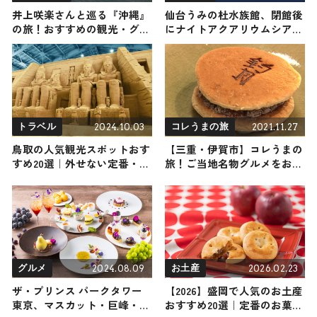
井上咲楽さんと巡る『沖縄』
仙台うみの杜水族館、閉館後
の旅！おすすめの観光・グル
にナイトアクアリウムシアタ
メをご紹介 2025年8月23日放
ー開催 白Aが館内でパフォー
送
マンス
2024.10.03
2021.11.27
トラベル
コレうまの旅
鳥取の人気観光スポットおす
【三重・伊賀市】コレうまの
すめ20選｜外せない定番・名
旅！ご当地名物グルメをお届
所から穴場まで見どころ満載
け
の観光地を紹介
2024.08.09
2026.02.23
グルメ
お土産
ザ・プリンス パークタワー
【2026】盛岡で人気のお土産
東京、マスカット・巨峰・洋
おすすめ20選｜定番のお菓子