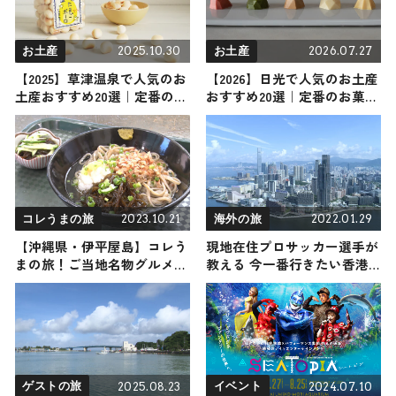
2025.10.30
2026.07.27
お土産
お土産
【2025】草津温泉で人気のお
【2026】日光で人気のお土産
土産おすすめ20選｜定番のお
おすすめ20選｜定番のお菓子
菓子からおしゃれなお土産・
から日光限定、女性向け、ば
ばらまき用まで幅広く紹介
らまき用まで幅広く紹介
2023.10.21
2022.01.29
コレうまの旅
海外の旅
【沖縄県・伊平屋島】コレう
現地在住プロサッカー選手が
まの旅！ご当地名物グルメを
教える 今一番行きたい香港
お届け
西九龍
2025.08.23
2024.07.10
ゲストの旅
イベント