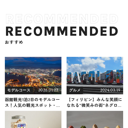
RECOMMENDED
おすすめ
2026.01.27
2024.03.19
モデルコース
グルメ
函館観光1泊2日のモデルコー
【フィリピン】みんな笑顔に
ス！人気の観光スポット・名
なれる”微笑みの街”ネグロス
所を満喫できる王道の旅程を
島・バコロド
紹介