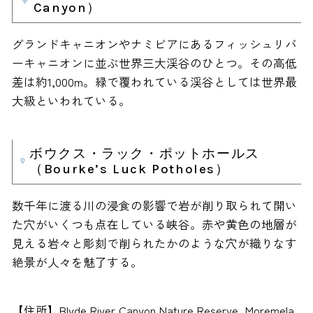
Canyon）
グランドキャニオンやナミビアにあるフィッシュリバ
ーキャニオンに並ぶ世界三大渓谷のひとつ。その高低
差は約1,000m。緑で覆われている渓谷としては世界最
大級といわれている。
ボウクス・ラック・ポットホールス
（Bourke’s Luck Potholes）
数千年に渡る川の浸食の影響で岩が削り取られて開い
た穴がいくつも点在している峡谷。赤や黄色の地層が
見える岩々と彫刻で削られたかのような穴が織りなす
絶景が人々を魅了する。
【住所】Blyde River Canyon Nature Reserve, Moremela