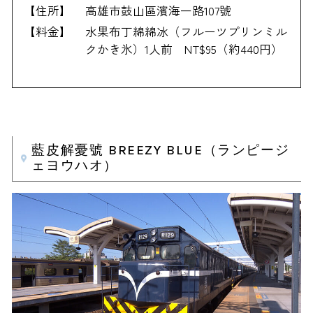
【住所】
高雄市鼓山區濱海一路107號
【料金】
水果布丁綿綿冰（フルーツプリンミル
クかき氷）1人前 NT$95（約440円）
藍皮解憂號 BREEZY BLUE（ランピージ
ェヨウハオ）