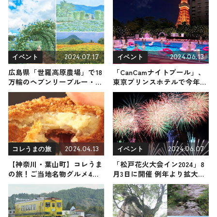
より開園
2024.07.17
2024.06.13
イベント
イベント
広島県「世羅高原農場」で18
「CanCamナイトプール」、
万輪のヘブンリーブルー・
東京プリンスホテルで今年も
5,500株のマリーゴールド・
開催 夏祭りも楽しめる『エ
2,500株のコキア広がる
レクトロ縁日』がテーマ
2024.04.13
2024.06.07
コレうまの旅
イベント
【神奈川・葉山町】コレうま
「松戸花火大会イン2024」8
の旅！ご当地名物グルメ4選
月3日に開催 例年より拡大し
2024年4月13日放送
15,000発打ち上げ