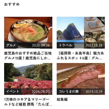
おすすめ
2025.09.26
2022.10.28
グルメ
トラベル
鹿児島のおすすめ絶品ご当地
【福岡県・糸島半島】魅力あ
グルメ15選！鹿児島にしかな
ふれるスポット6選｜グルメ
い名物から人気の名店15選も
から観光スポットまでご紹介
紹介
2024.08.20
2019.10.19
イベント
コレうまの旅
1万株のコキア＆マリーゴー
総集編
ルドなど植栽 群馬「たんば
らコキアガーデン」8月26日