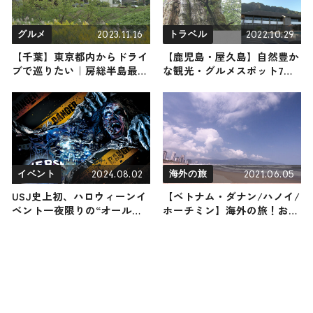
2023.11.16
2022.10.29
グルメ
トラベル
【千葉】東京都内からドライ
【鹿児島・屋久島】自然豊か
ブで巡りたい｜房総半島最新
な観光・グルメスポット7選
ラグジュアリーホテル滞在の
｜人生一度は行ってみたい！
２日間とおすすめスポット
屋久島の魅力をご紹介
2024.08.02
2021.06.05
イベント
海外の旅
USJ史上初、ハロウィーンイ
【ベトナム・ダナン/ハノイ/
ベント一夜限りの“オールナ
ホーチミン】海外の旅！おす
イト”開催 夜通しで人気アト
すめ観光スポットやグルメを
ラクション体験も
リポート