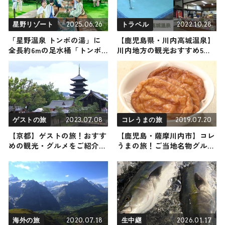
2025.06.26
2022.10.28
星野リゾート
トラベル
「星野温泉 トンボの湯」に
【鹿児島県・川内高城温泉】
全長約6mの足水桶「トンボ
川内地方の観光おすすめ5選
の足水浴」と氷水で涼を感じ
｜鶴の渡来地と特産品館、温
る「トンボの足水アイスバ
泉旅館をご紹介
ス」が登場！
2023.07.08
2019.07.20
ゲストの旅
コレうまの旅
【京都】ゲストの旅！おすす
【鹿児島・薩摩川内市】コレ
めの観光・グルメをご紹介
うまの旅！ご当地名物グルメ
2023年7月8日放送
をお届け
2020.07.18
2026.01.17
海外の旅
生中継