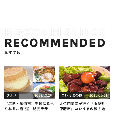
RECOMMENDED
おすすめ
2022.10.29
2025.06.21
グルメ
コレうまの旅
【広島・尾道市】手軽に食べ
大仁田美咲が行く『山梨県・
られるお店5選｜絶品デザー
甲府市』コレうまの旅！地元
トからフルーツまでご紹介
の人おすすめのご当地名物グ