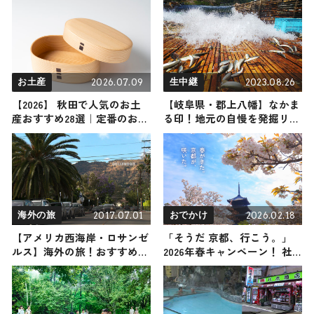
ルメ4選 2025年6月21日放送
2026.07.09
2023.08.26
お土産
生中継
【2026】 秋田で人気のお土
【岐阜県・郡上八幡】なかま
産おすすめ28選｜定番のお菓
る印！地元の自慢を発掘リポ
子から秋田限定・女性向け・
ート
ばらまき用まで幅広く紹介
2017.07.01
2026.02.18
海外の旅
おでかけ
【アメリカ西海岸・ロサンゼ
「そうだ 京都、行こう。」
ルス】海外の旅！おすすめ観
2026年春キャンペーン！ 社
光スポットやグルメをリポー
寺に咲く花々を愛でる「特別
ト
拝観」「夜桜アートライトア
ップイベント」で春の京都を
堪能し尽くそう ♪