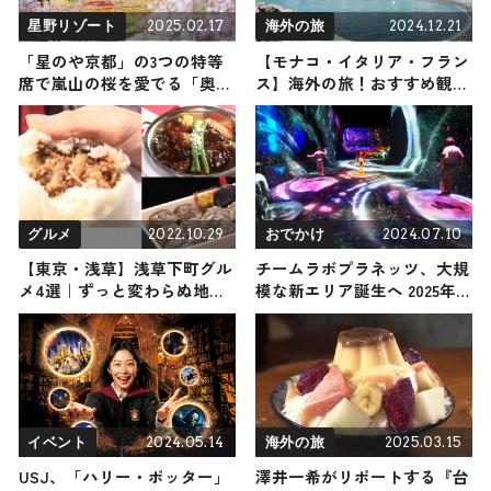
2025.02.17
2024.12.21
星野リゾート
海外の旅
「星のや京都」の3つの特等
【モナコ・イタリア・フラン
席で嵐山の桜を愛でる「奥嵐
ス】海外の旅！おすすめ観光
山の花見滞在」が3月25日か
スポットやグルメをリポート
らスタート！
2024年12月21日放送
2022.10.29
2024.07.10
グルメ
おでかけ
【東京・浅草】浅草下町グル
チームラボプラネッツ、大規
メ4選｜ずっと変わらぬ地元
模な新エリア誕生へ 2025年
の味をご紹介
初頭を予定
2024.05.14
2025.03.15
イベント
海外の旅
USJ、「ハリー・ポッター」
澤井一希がリポートする『台