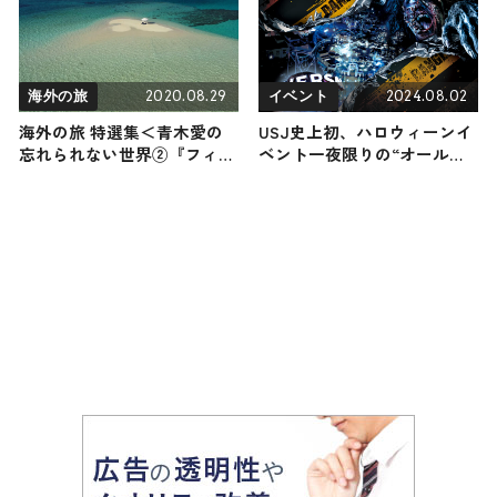
2020.08.29
2024.08.02
海外の旅
イベント
海外の旅 特選集＜青木愛の
USJ史上初、ハロウィーンイ
忘れられない世界②『フィジ
ベント一夜限りの“オールナ
ー編』＞
イト”開催 夜通しで人気アト
ラクション体験も