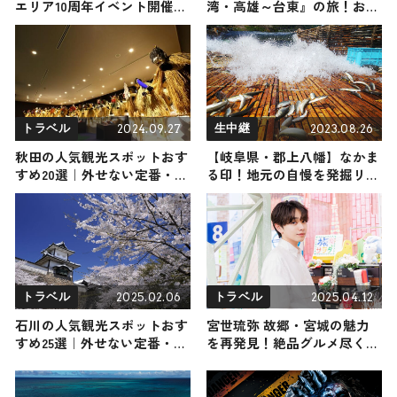
エリア10周年イベント開催
湾・高雄～台東』の旅！おす
ホグワーツ城内部探索も復活
すめ観光スポットやグルメを
紹介 2025年3月15日放送
2024.09.27
2023.08.26
トラベル
生中継
秋田の人気観光スポットおす
【岐阜県・郡上八幡】なかま
すめ20選｜外せない定番・名
る印！地元の自慢を発掘リポ
所から穴場まで見どころ満載
ート
の観光地を紹介
2025.02.06
2025.04.12
トラベル
トラベル
石川の人気観光スポットおす
宮世琉弥 故郷・宮城の魅力
すめ25選｜外せない定番・名
を再発見！絶品グルメ尽くし
所から穴場まで見どころ満載
の旅を振り返る
の観光地を紹介