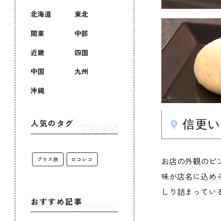
北海道
東北
関東
中部
近畿
四国
中国
九州
沖縄
信更
人気のタグ
お店の外観のピ
プラス旅
ロコレコ
味が店名に込め
しり詰まってい
おすすめ記事