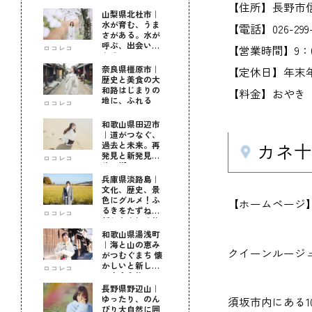
【住所】長野市信更
山梨県北杜市｜
水が育む、うま
【電話】026-299-
さがある。水が
呼ぶ、出会いが
【営業時間】9：0
ロコレコ
ある。
奈良県橿原市｜
【定休日】年末
歴史と美食の大
和路はじまりの
【料金】おやき（
地に、ふれる
ロコレコ
和歌山県田辺市
｜道がつなぐ、
過去と未来。再
カネ
発見と新発見の
ロコレコ
待つ街へ
兵庫県淡路島｜
文化、歴史、景
色にグルメ！ふ
【ホームページ】www.
るきをたずねて
ロコレコ
新しきを知る旅
和歌山県湯浅町
｜海と山の恵み
クイーンルージ
がつむぐまち 懐
かしいと新しい
ロコレコ
に出会う旅
長野県野辺山｜
ゆったり、のん
須坂市内にある1
びり大自然に囲