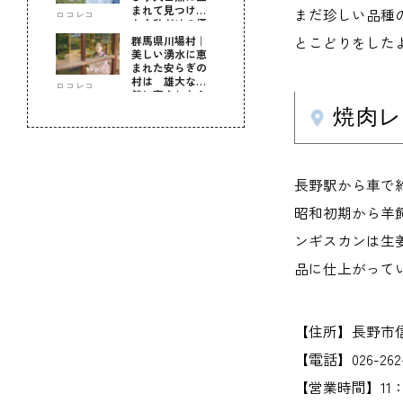
まれて見つけ
まだ珍しい品種
ロコレコ
た！私だけの優
しい自分時間
とこどりをした
群馬県川場村｜
美しい湧水に恵
まれた安らぎの
村は 雄大な自
ロコレコ
然に育まれた心
のふるさと
焼肉レ
長野駅から車で
昭和初期から羊
ンギスカンは生
品に仕上がって
【住所】長野市信
【電話】026-262-
【営業時間】11：00