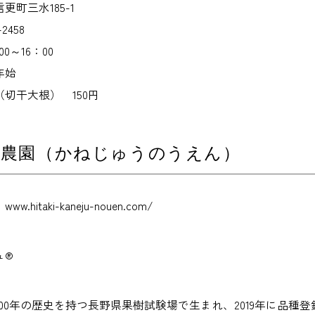
町三水185-1
2458
0～16：00
年始
切干大根） 150円
十農園（かねじゅうのうえん）
hitaki-kaneju-nouen.com/
ュ®
00年の歴史を持つ長野県果樹試験場で生まれ、2019年に品種登