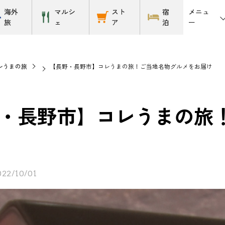
メニュ
海外
マルシ
スト
宿
ー
旅
ェ
ア
泊
レうまの旅
【長野・長野市】コレうまの旅！ご当地名物グルメをお届け
・長野市】コレうまの旅
022/10/01