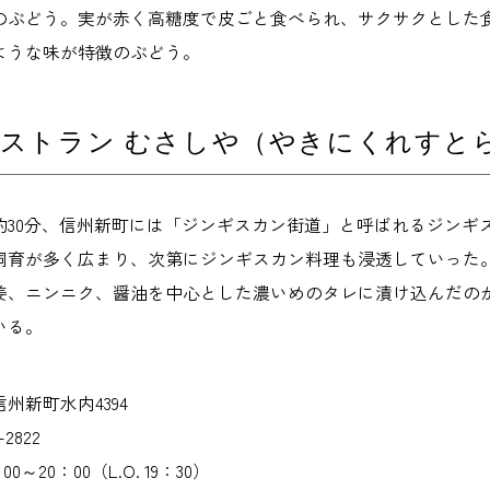
のぶどう。実が赤く高糖度で皮ごと食べられ、サクサクとした
ような味が特徴のぶどう。
ストラン むさしや（やきにくれすと
約30分、信州新町には「ジンギスカン街道」と呼ばれるジンギ
飼育が多く広まり、次第にジンギスカン料理も浸透していった。
姜、ニンニク、醤油を中心とした濃いめのタレに漬け込んだの
いる。
州新町水内4394
2822
～20：00（L.O. 19：30）