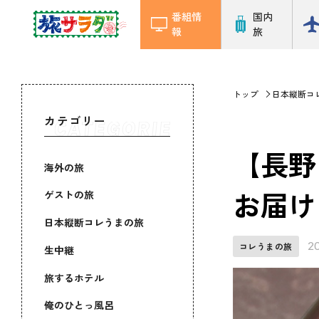
番組情
国内
報
旅
トップ
日本縦断コ
カテゴリー
【長野
海外の旅
お届け
ゲストの旅
日本縦断コレうまの旅
2
コレうまの旅
生中継
旅するホテル
俺のひとっ風呂