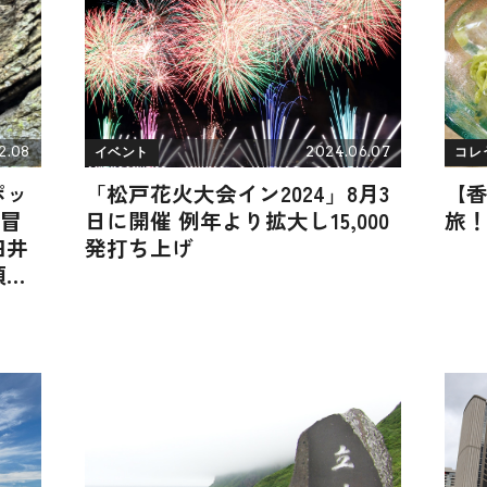
2.08
2024.06.07
イベント
コレ
ポッ
「松戸花火大会イン2024」8月3
【
が冒
日に開催 例年より拡大し15,000
旅
田井
発打ち上げ
頂き