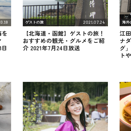
3.18
2021.07.24
ゲストの旅
海外
海を
【北海道・函館】ゲストの旅！
江
マ
おすすめの観光・グルメをご紹
ナ
8日
介 2021年7月24日放送
グ
トや
日