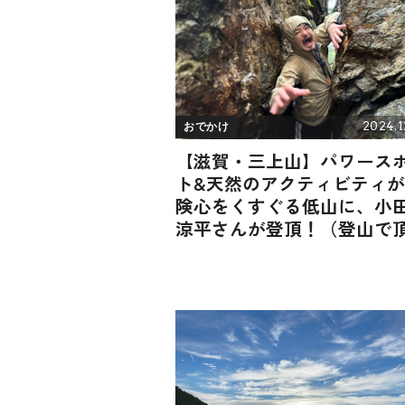
2024.1
おでかけ
【滋賀・三上山】パワース
ト&天然のアクティビティ
険心をくすぐる低山に、小
涼平さんが登頂！（登山で
メシ！コラボ企画）