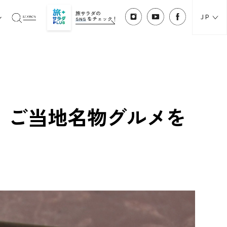
旅サラダの
JP
SNS
をチェック！
！ご当地名物グルメを