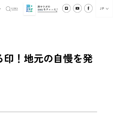
旅サラダの
JP
SNS
をチェック！
る印！地元の自慢を発