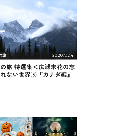
2020.11.14
の旅
の旅 特選集＜広瀬未花の忘
られない世界⑤『カナダ編』