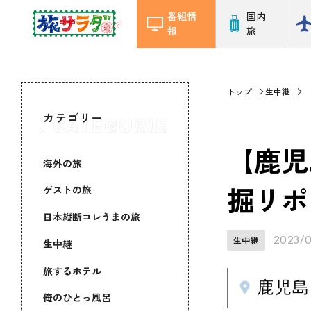
番組情
国内
報
旅
トップ
生中継
カテゴリー
【鹿児
海外の旅
掘リポ
ゲストの旅
日本縦断コレうまの旅
2023/
生中継
生中継
旅するホテル
鹿児島
俺のひとっ風呂