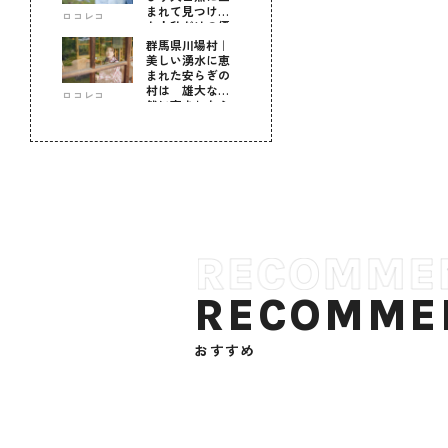
まれて見つけ
ロコレコ
た！私だけの優
しい自分時間
群馬県川場村｜
美しい湧水に恵
まれた安らぎの
村は 雄大な自
ロコレコ
然に育まれた心
のふるさと
RECOMME
おすすめ