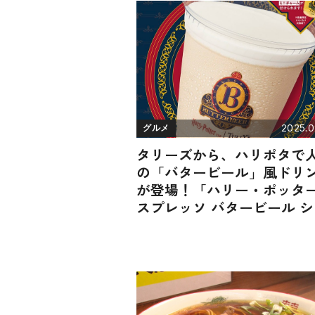
2025.0
グルメ
タリーズから、ハリポタで
の「バタービール」風ドリ
が登場！「ハリー・ポッター
スプレッソ バタービール 
イク」が4月2日（水）から
限定で販売