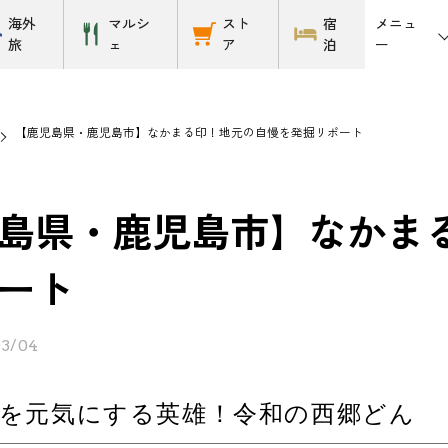
メニュ
海外
マルシ
スト
宿
ー
旅
ェ
ア
泊
【鹿児島県・鹿児島市】なかまる印！地元の自慢を発掘リポート
島県・鹿児島市】なかま
ート
03/04
を元気にする英雄！令和の西郷どん