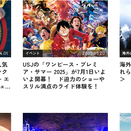
4.01
2025.05.20
イベント
海外
人気
USJの「ワンピース・プレミ
海外
ンク
ア・サマー 2025」が7月1日いよ
れ
 エ
いよ開幕！ ド迫力のショーや
＞
シェ
スリル満点のライド体験を！
期間