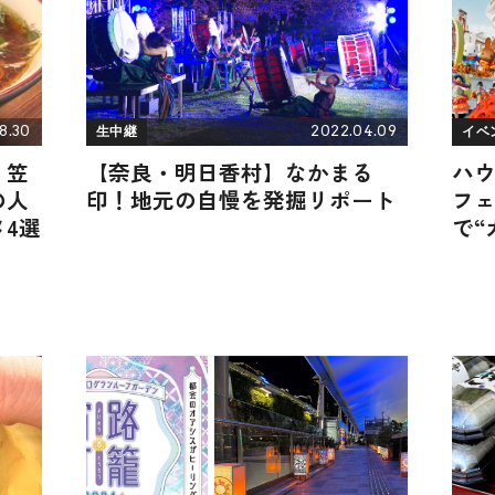
8.30
2022.04.09
生中継
イベ
・笠
【奈良・明日香村】なかまる
ハ
の人
印！地元の自慢を発掘リポート
フェ
4選
で“