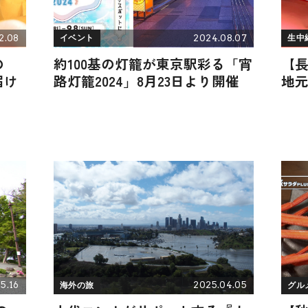
2.08
2024.08.07
イベント
生中
の
約100基の灯籠が東京駅彩る「宵
【
届け
路灯籠2024」8月23日より開催
地
5.16
2025.04.05
海外の旅
グル