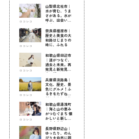
山梨県北杜市｜
水が育む、うま
さがある。水が
呼ぶ、出会いが
ロコレコ
ある。
奈良県橿原市｜
歴史と美食の大
和路はじまりの
地に、ふれる
ロコレコ
和歌山県田辺市
｜道がつなぐ、
過去と未来。再
発見と新発見の
ロコレコ
待つ街へ
兵庫県淡路島｜
文化、歴史、景
色にグルメ！ふ
るきをたずねて
ロコレコ
新しきを知る旅
和歌山県湯浅町
｜海と山の恵み
がつむぐまち 懐
かしいと新しい
ロコレコ
に出会う旅
長野県野辺山｜
ゆったり、のん
びり大自然に囲