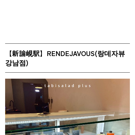
【新論峴駅】RENDEJAVOUS(랑데자뷰
강남점)