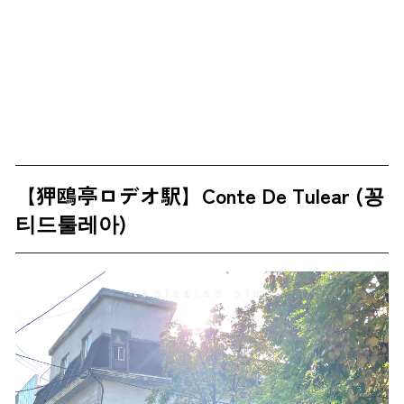
【狎鴎亭ロデオ駅】
Conte De Tulear (꽁
티드툴레아)