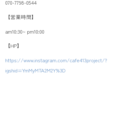
070-7798-0544
【営業時間】
am10:30~ pm10:00
【HP】
https://www.instagram.com/cafe413project/?
igshid=YmMyMTA2M2Y%3D