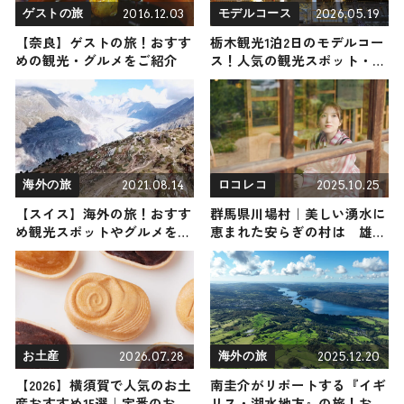
2016.12.03
2026.05.19
ゲストの旅
モデルコース
【奈良】ゲストの旅！おすす
栃木観光1泊2日のモデルコー
めの観光・グルメをご紹介
ス！人気の観光スポット・名
所を満喫できる王道の旅程を
紹介
2021.08.14
2025.10.25
海外の旅
ロコレコ
【スイス】海外の旅！おすす
群馬県川場村｜美しい湧水に
め観光スポットやグルメをリ
恵まれた安らぎの村は 雄大
ポート
な自然に育まれた心のふるさ
と
2026.07.28
2025.12.20
お土産
海外の旅
【2026】横須賀で人気のお土
南圭介がリポートする『イギ
産おすすめ15選｜定番のお菓
リス・湖水地方』の旅！おす