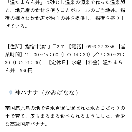
「温たまらん丼」は砂むし温泉の源泉で作った温泉卵
と、地元産の食材を使うことがルールのご当地丼。指
宿の様々な飲食店が独自の丼を提供し、指宿を盛り上
げている。
【住所】指宿市湊1丁目2-11 【電話】0993-22-3356 【営
業時間】11：00～15：00（L.O. 14：30）／17：30～21：
30（L.O. 21：00） 【定休日】水曜 【料金】温たまら
ん丼 980円
神バナナ（かみばなな）
南国鹿児島の地で名水百選に選ばれた水とこだわりの
土で育て、皮もまるまる食べられるようにした、希少
な高級国産バナナ。