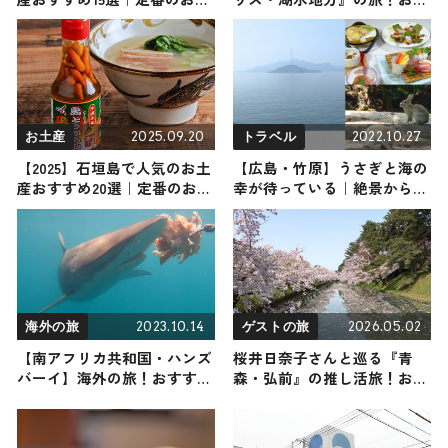
子から雑貨、横須賀限定、ば
すめ観光スポットやグルメを
らまき用まで幅広く紹介
紹介 2025年12月20日放送
2025.09.20
2022.10.27
お土産
トラベル
【2025】石垣島で人気のお土
【広島・竹原】うさぎと海の
産おすすめ20選｜定番のお菓
幸が待っている｜絶景から癒
子からおしゃれなお土産・ば
しのホテルまで見どころスポ
らまき用まで幅広く紹介
ット3選
2023.10.14
2026.05.02
海外の旅
ゲストの旅
【南アフリカ共和国・ハンズ
桜井日奈子さんと巡る『青
バーイ】海外の旅！おすすめ
森・弘前』の推し活旅！おす
観光スポットやグルメをリポ
すめの観光・グルメをご紹介
ート
2026年5月2日放送