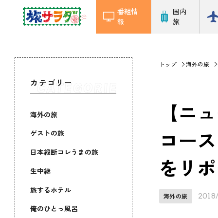
番組情
国内
報
旅
トップ
海外の旅
カテゴリー
【ニュ
海外の旅
コース
ゲストの旅
日本縦断コレうまの旅
をリポ
生中継
旅するホテル
2018
海外の旅
俺のひとっ風呂