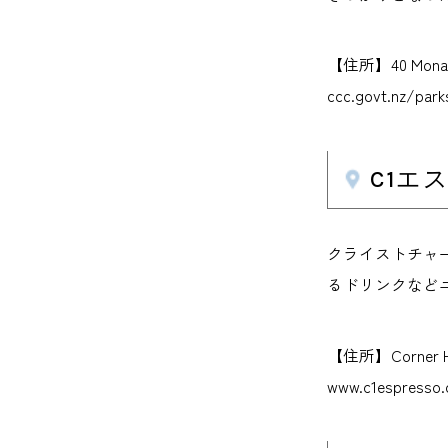
【住所】40 Mona
ccc.govt.nz/par
C1エス
クライストチャ
るドリンクなど
【住所】Corner 
www.c1espresso.