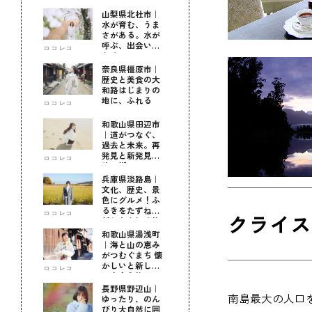
山梨県北杜市｜
水が育む、うま
さがある。水が
呼ぶ、出会いが
ロコレコ
ある。
奈良県橿原市｜
歴史と美食の大
和路はじまりの
地に、ふれる
ロコレコ
和歌山県田辺市
｜道がつなぐ、
過去と未来。再
発見と新発見の
ロコレコ
待つ街へ
兵庫県淡路島｜
文化、歴史、景
色にグルメ！ふ
るきをたずねて
ロコレコ
クライス
新しきを知る旅
和歌山県湯浅町
｜海と山の恵み
がつむぐまち 懐
かしいと新しい
ロコレコ
に出会う旅
長野県野辺山｜
南島最大の人口
ゆったり、のん
びり大自然に囲