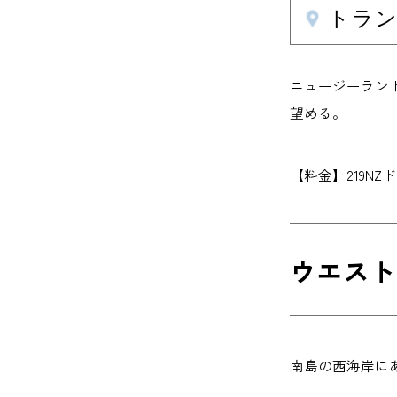
トランツ
ニュージーラン
望める。
【料金】219NZドル（
ウエストコ
南島の西海岸に