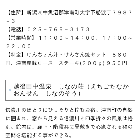
【住所】新潟県中魚沼郡津南町大字下船渡丁７９８７
－３
【電話】０２５－７６５－３１７３
【営業時間】１１：００～１４：００、１７：００～
２２：００
【料金】けんちょん汁・けんさん焼セット ８８０
円、津南産豚ロース ステーキ(２００ｇ) ９５０円
越後田中温泉 しなの荘（えちごたなか
おんせん しなのそう）
信濃川のほとりにひっそりと佇むお宿。津南町の自然
に囲まれ、窓から見える信濃川と四季折々の風景は格
別。館内は、廊下・階段共に畳敷きで心癒される和の
空間を堪能する事ができる。