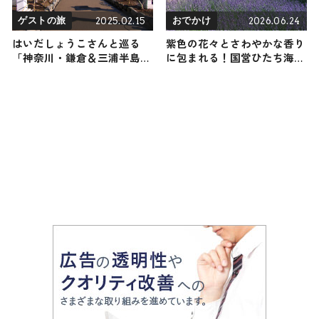
2025.02.15
2026.06.24
ゲストの旅
おでかけ
はいだしょうこさんと巡る
紫色の花々とさわやかな香り
「神奈川・鎌倉＆三浦半島」
に包まれる！国営ひたち海浜
のゲストの旅！おすすめの観
公園「香りの谷」のラベンダ
光・グルメをご紹介 2025年2
ーが7/4頃まで見ごろ！カレ
月15日放送
ーやコーラの香りのハーブも
/ 茨城県