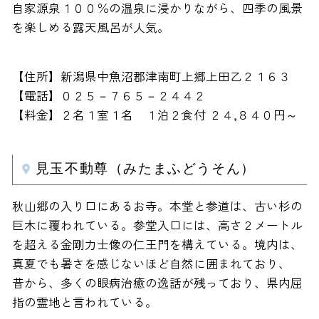
自家源泉１００％の温泉に浸かりながら、四季の風景
を楽しめる露天風呂が人気。
【住所】新潟県中魚沼郡津南町上郷上田乙２１６３
【電話】０２５－７６５－２４４２
【料金】２名１室１名 １泊２食付 ２４,８４０円～
見玉不動尊（みたまふどうそん）
秋山郷の入り口にあるお寺。本堂と参道は、古い杉の
巨木に覆われている。参堂入口には、高さ２メートル
を超える金剛力士像の仁王門を構えている。境内は、
真夏でも暑さを感じないほど自然に囲まれており、
昔から、多くの眼病治癒の逸話が残っており、県内屈
指の霊地と言われている。