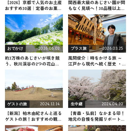
【2026】京都で人気のお土産
関西最大級のあじさい園が間
おすすめ30選｜定番のお菓子
もなく見頃へ！30品種以上、
からおしゃれ・かわいいお土
2.5万株のあじさいが咲く生駒
産まで幅広く紹介
山の「ぬかた園地 あじさい
園」
2026.06.02
2026.03.25
おでかけ
プラス旅
約3万株のあじさいが咲き競
風間俊介｜時をかける旅 ～
う、秋川渓谷の2つの花山！
江戸から現代へ続く歴史 ・
「秋川渓谷あじさいまつり
文化のバトン～
2026」が6/6開幕｜東京都あ
きる野市
2024.12.14
2024.04.20
ゲストの旅
生中継
【新潟】柏木由紀さんと巡る
【青森・弘前】なかまる印！
ゲストの旅！おすすめの観
地元の自慢を発掘リポート
光・グルメをご紹介 2024年
2024年4月20日放送
12月14日放送