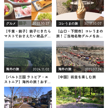
2022.10.27
2017.10.07
グルメ
コレうまの旅
【千葉・銚子】銚子にきたら
【山口・下関市】コレうまの
マストでおさえたい絶品グル
旅！ご当地名物グルメをお届
メ３選！
け
2024.11.02
2021.07.24
海外の旅
海外の旅
【バルト三国 ラトビア・エ
【中国】街並を楽しむ旅
ストニア】海外の旅！おすす
め観光スポットやグルメをリ
ポート 2024年11月2日放送