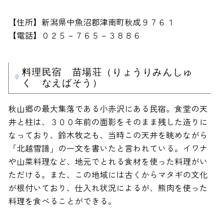
【住所】新潟県中魚沼郡津南町秋成９７６１
【電話】０２５－７６５－３８８６
料理民宿 苗場荘（りょうりみんしゅ
く なえばそう）
秋山郷の最大集落である小赤沢にある民宿。食堂の天
井と柱は、３００年前の面影をそのまま残した造りに
なっており、鈴木牧之も、当時この天井を眺めながら
「北越雪譜」の一文を書いたと言われている。イワナ
や山菜料理など、地元でとれる食材を使った料理がい
ただける。また、この地域には古くからマタギの文化
が根付いており、仕入れ状況によるが、熊肉を使った
料理を食べることができる。