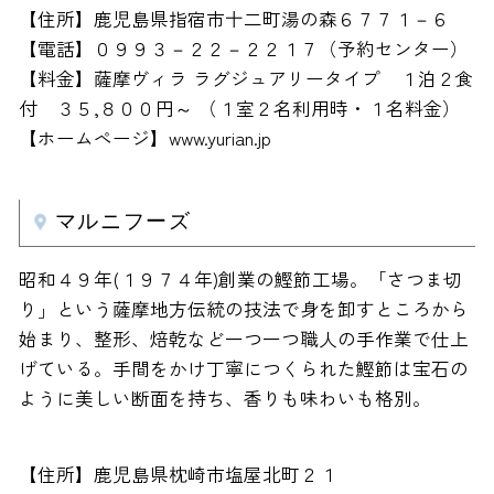
【住所】鹿児島県指宿市十二町湯の森６７７１－６
【電話】０９９３－２２－２２１７（予約センター）
【料金】薩摩ヴィラ ラグジュアリータイプ １泊２食
付 ３５,８００円～ （１室２名利用時・１名料金）
【ホームページ】www.yurian.jp
マルニフーズ
昭和４９年(１９７４年)創業の鰹節工場。「さつま切
り」という薩摩地方伝統の技法で身を卸すところから
始まり、整形、焙乾など一つ一つ職人の手作業で仕上
げている。手間をかけ丁寧につくられた鰹節は宝石の
ように美しい断面を持ち、香りも味わいも格別。
【住所】鹿児島県枕崎市塩屋北町２１