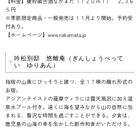
【料金】甕貯蔵古酒なかまた（７２０ｍｌ） ２,３６
５円
※季節限定商品・一般発売は１１月より開始。予約受
付あり。
【ホームページ】www.nakamata.jp
吟松別邸 悠離庵（ぎんしょうべって
い ゆりあん）
指宿の山奥にひっそりと建つ、全１７棟の離れ形式の
お宿。
アジアンテイストの薩摩ヴィラには露天風呂に加え温
泉水プール付き。遠くに海を望みながら山の自然に包
まれる、贅沢な時間を過ごすことができる。夕食は、
鹿児島の山海の幸を生かした創作和食がいただける。