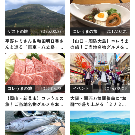
2025.02.22
2017.10.21
ゲストの旅
コレうまの旅
平野レミさん＆和田明日香さ
【山口・周防大島】コレうま
んと巡る「東京・八丈島」の
の旅！ご当地名物グルメをお
ゲストの旅！おすすめの観
届け
光・グルメをご紹介 2025年2
月22日放送
2022.04.23
2024.08.09
コレうまの旅
イベント
【岡山・新見市】コレうまの
大阪・関西万博開催前に“お
旅！ご当地名物グルメをお届
酢”で盛り上がる「ミナミ・
け
フライング万博 2024 夏の
陣」8月10日より開催