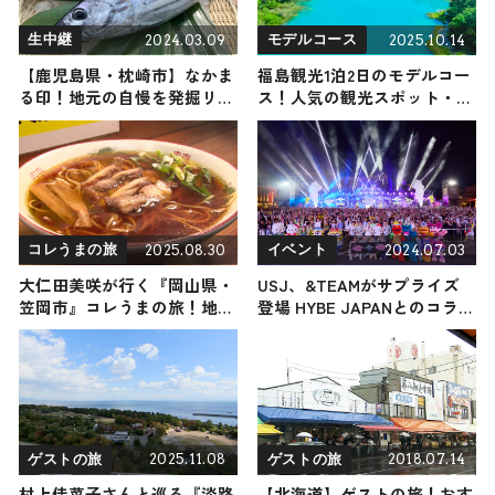
2024.03.09
2025.10.14
生中継
モデルコース
【鹿児島県・枕崎市】なかま
福島観光1泊2日のモデルコー
る印！地元の自慢を発掘リポ
ス！人気の観光スポット・名
ート
所を満喫できる王道の旅程を
紹介
2025.08.30
2024.07.03
コレうまの旅
イベント
大仁田美咲が行く『岡山県・
USJ、&TEAMがサプライズ
笠岡市』コレうまの旅！地元
登場 HYBE JAPANとのコラボ
の人おすすめのご当地名物グ
イベント開幕で大歓声
ルメ4選 2025年8月30日放送
2025.11.08
2018.07.14
ゲストの旅
ゲストの旅
村上佳菜子さんと巡る『淡路
【北海道】ゲストの旅！おす