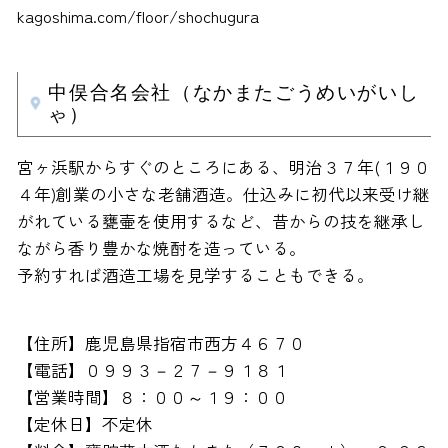
kagoshima.com/floor/shochugura
中俣合名会社（なかまたごうめいがいし
ゃ）
宮ヶ浜駅からすぐのところにある、明治３７年(１９０
４年)創業の小さな老舗酒造。仕込みに初代以来受け継
がれている甕壷を使用するなど、昔からの技を継承し
ながら香り豊かな焼酎を造っている。
予約すれば酒造工場を見学することもできる。
【住所】鹿児島県指宿市西方４６７０
【電話】０９９３－２７－９１８１
【営業時間】８：００～１９：００
【定休日】不定休