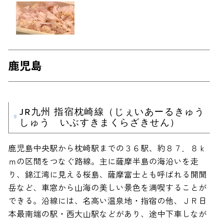
鹿児島
JR九州 指宿枕崎線（じぇいあーるきゅう
しゅう いぶすきまくらざきせん）
鹿児島中央駅から枕崎駅までの３６駅、約８７．８ｋ
ｍの区間をつなぐ路線。主に薩摩半島の海沿いを走
り、錦江湾に見える桜島、薩摩富士とも呼ばれる開聞
岳など、車窓から山海の美しい景色を満喫することが
できる。沿線には、名高い温泉地・指宿の他、ＪＲ日
本最南端の駅・西大山駅などがあり、途中下車しなが