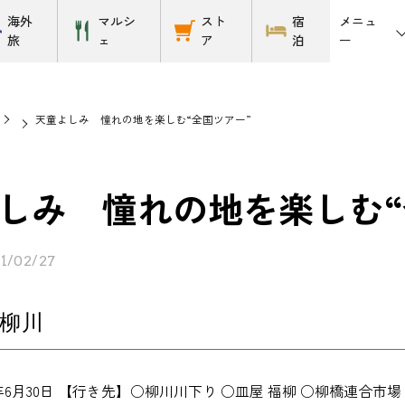
メニュ
海外
マルシ
スト
宿
ー
旅
ェ
ア
泊
天童よしみ 憧れの地を楽しむ“全国ツアー”
しみ 憧れの地を楽しむ“
1/02/27
柳川
2年6月30日 【行き先】○柳川川下り ○皿屋 福柳 ○柳橋連合市