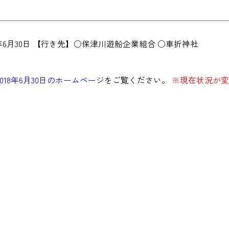
8年6月30日 【行き先】○保津川遊船企業組合 ○車折神社
2018年6月30日のホームページ
をご覧ください。
※現在状況が変