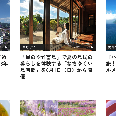
1.04
2025.05.14
星野リゾート
海外
すめ
「星のや竹富島」で夏の島民の
【
3年
暮らしを体験する「なちゆくい
旅
島時間」を6月1日（日）から開
ル
催