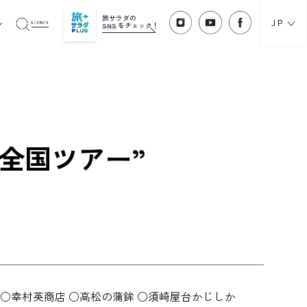
旅サラダの
JP
SNS
をチェック！
全国ツアー”
場 ○幸村英商店 ○高松の蒲鉾 ○須崎屋台かじしか