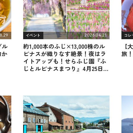
8.29
2026.04.21
イベント
コレ
グル
約1,000本のふじ×13,000株のル
【
物か
ピナスが織りなす絶景！夜はラ
旅
イトアップも！せらふじ園『ふ
じとルピナスまつり』4月25日開
幕｜広島