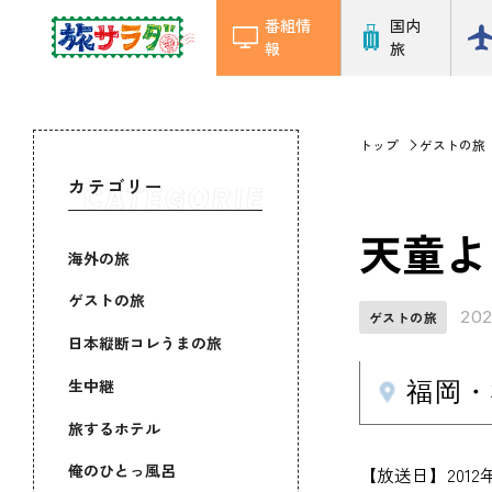
番組情
国内
報
旅
トップ
ゲストの旅
カテゴリー
天童よ
海外の旅
ゲストの旅
202
ゲストの旅
日本縦断コレうまの旅
生中継
福岡・
旅するホテル
俺のひとっ風呂
【放送日】201