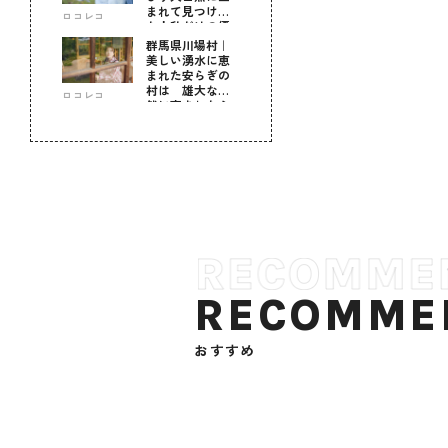
まれて見つけ
ロコレコ
た！私だけの優
しい自分時間
群馬県川場村｜
美しい湧水に恵
まれた安らぎの
村は 雄大な自
ロコレコ
然に育まれた心
のふるさと
RECOMME
おすすめ