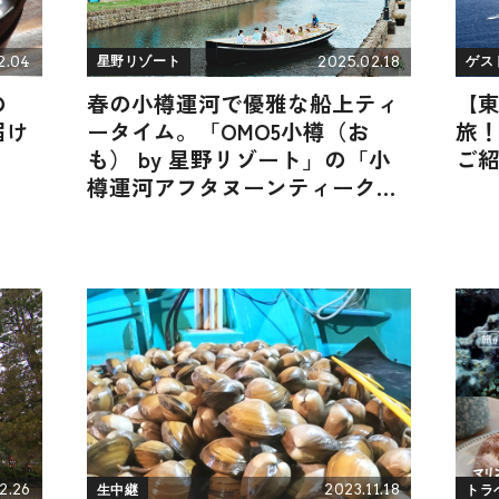
2.04
2025.02.18
星野リゾート
ゲス
の
春の小樽運河で優雅な船上ティ
【
届け
ータイム。「OMO5小樽（お
旅
も） by 星野リゾート」の「小
ご
樽運河アフタヌーンティークル
ージング」
2.26
2023.11.18
生中継
トラ