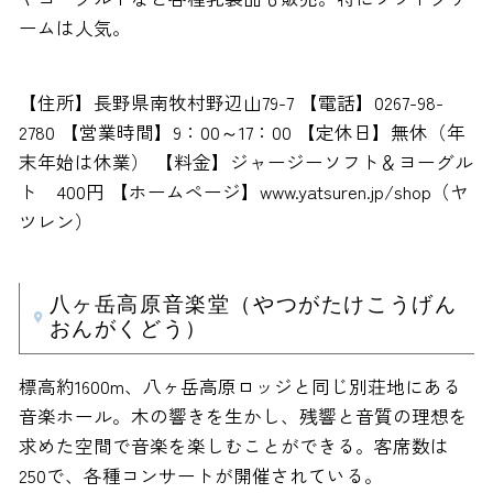
ームは人気。
【住所】長野県南牧村野辺山79-7 【電話】0267-98-
2780 【営業時間】9：00～17：00 【定休日】無休（年
末年始は休業） 【料金】ジャージーソフト＆ヨーグル
ト 400円 【ホームページ】www.yatsuren.jp/shop（ヤ
ツレン）
八ヶ岳高原音楽堂（やつがたけこうげん
おんがくどう）
標高約1600m、八ヶ岳高原ロッジと同じ別荘地にある
音楽ホール。木の響きを生かし、残響と音質の理想を
求めた空間で音楽を楽しむことができる。客席数は
250で、各種コンサートが開催されている。