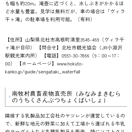
も幅も約20m。滝壺に近づくと、水しぶきがかかるほ
ど水量も豊富。見学は無料だが、車の場合は「ヴィラ
千ヶ滝」の駐車場を利用可能。（有料）
【住所】山梨県北杜市高根町清里3545-469（ヴィラ千
ヶ滝が目印） 【問合せ】北杜市観光協会（JR小淵沢
駅観光案内所） 【電話】0551-30-7866（9：00～17：
00） 【ホームページ】www.hokuto-
kanko.jp/guide/sengataki_waterfall
南牧村農畜産物直売所（みなみまきむら
のうちくさんぶつちょくばいしょ）
隣接する乳製品加工会社のヤツレンが運営しているの
で、新鮮な地元の野菜に加えて工場から運ばれる牛乳
やヨーグルトなど各種乳製品も販売。特にソフトクリ