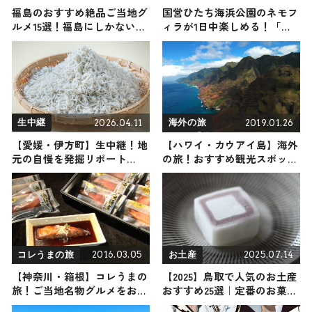
福島のおすすめ絶品ご当地グ
国営ひたち海浜公園のネモフ
ルメ15選！福島にしかない名
ィラが1日中楽しめる！「星
物から人気の名店9選も紹介
野リゾート BEB5土浦（ベ
ブ）」の「いつでもネモフィ
ラブルーミング」
2026.04.11
2019.01.26
生中継
海外の旅
【愛媛・伊方町】生中継！地
【ハワイ・カウアイ島】海外
元の自慢を発掘リポート
の旅！おすすめ観光スポット
2026年4月11日放送
やグルメをリポート
2016.03.05
2025.07.14
コレうまの旅
お土産
【神奈川・箱根】コレうまの
【2025】鳥取で人気のお土産
旅！ご当地名物グルメをお届
おすすめ25選｜定番のお菓子
け
からおしゃれなお土産・雑貨