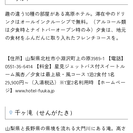
趣の違う10種の部屋がある高原ホテル。滞在中のドリ
ンクはオールインクルーシブで無料。（アルコール類
は夕食時とナイトバーオープン時のみ）夕食は、地元
の食材をふんだんに取り入れたフレンチコースを。
【住所】山梨県北杜市小淵沢町上の原3989-1 【電話】
0551-36-6414 【料金】星見ジェットバス付スイートル
ーム風杏／夕食は最上級・風コース 1泊2食付 1名
29,900円～（入湯税込）※1室2名利用時 【ホームペー
ジ】www.hotel-fuuka.jp
千ヶ滝（せんがたき）
山梨県と長野県の県境を流れる大門川にある滝。高さ