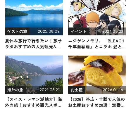
まで幅広く紹介
2025.08.09
2024.08.23
ゲストの旅
イベント
夏休み旅行で行きたい！旅サ
ニジゲンノモリ、「BLEACH
ラダおすすめの人気観光&グ
千年血戦篇」とコラボ 昼と
ルメスポット【ゲストの旅総
夜で別々の企画実施
集編】2025年8月9日放送
2021.08.21
2026.01.16
海外の旅
お土産
【スイス・レマン湖地方】海
【2026】帯広・十勝で人気の
外の旅！おすすめ観光スポッ
お土産おすすめ20選｜定番の
トやグルメをリポート
お菓子からおしゃれなお土
産・ばらまき用まで幅広く紹
介