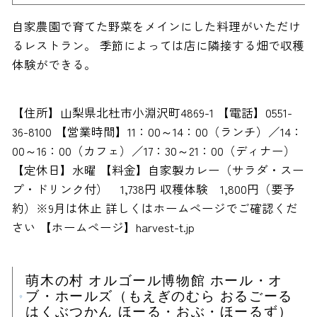
自家農園で育てた野菜をメインにした料理がいただけ
るレストラン。 季節によっては店に隣接する畑で収穫
体験ができる。
【住所】山梨県北杜市小淵沢町4869-1 【電話】0551-
36-8100 【営業時間】11：00～14：00（ランチ）／14：
00～16：00（カフェ）／17：30～21：00（ディナー）
【定休日】水曜 【料金】自家製カレー（サラダ・スー
プ・ドリンク付） 1,738円 収穫体験 1,800円（要予
約）※9月は休止 詳しくはホームページでご確認くだ
さい 【ホームページ】harvest-t.jp
萌木の村 オルゴール博物館 ホール・オ
ブ・ホールズ（もえぎのむら おるごーる
はくぶつかん ほーる・おぶ・ほーるず）