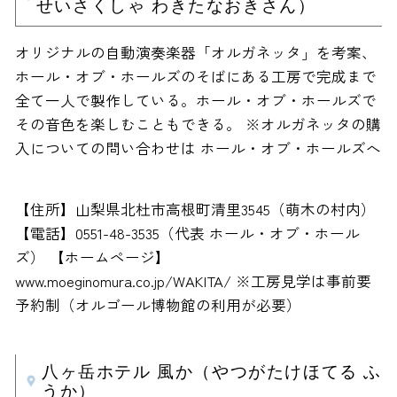
せいさくしゃ わきたなおきさん）
オリジナルの自動演奏楽器「オルガネッタ」を考案、
ホール・オブ・ホールズのそばにある工房で完成まで
全て一人で製作している。ホール・オブ・ホールズで
その音色を楽しむこともできる。 ※オルガネッタの購
入についての問い合わせは ホール・オブ・ホールズへ
【住所】山梨県北杜市高根町清里3545（萌木の村内）
【電話】0551-48-3535（代表 ホール・オブ・ホール
ズ） 【ホームページ】
www.moeginomura.co.jp/WAKITA/ ※工房見学は事前要
予約制（オルゴール博物館の利用が必要）
八ヶ岳ホテル 風か（やつがたけほてる ふ
うか）