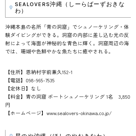
SEALOVERS沖縄（しーらばーずおきな
わ）
沖縄本島の名所「青の洞窟」でシュノーケリング・体
験ダイビングができる。洞窟の内部に差し込む光の反
射によって海面が神秘的な青色に輝く。洞窟周辺の海
では、珊瑚や色鮮やかな魚たちに癒やされる。
【住所】恩納村字前兼久152-1
【電話】098-965-7535
【定休日】なし
【料金】青の洞窟 ボートシュノーケリング 1名 3,850
円
【ホームページ】www.sealovers-okinawa.co.jp/