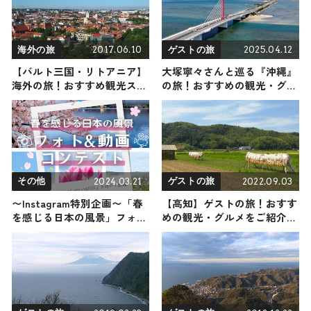
2017.06.10
2025.04.12
海外の旅
ゲストの旅
【バルト三国・リトアニア】
大塚寧々さんと巡る『沖縄』
海外の旅！おすすめ観光スポ
の旅！おすすめの観光・グル
ットやグルメをリポート
メをご紹介 2025年4月12日放
送
2024.03.21
2022.09.03
その他
ゲストの旅
〜Instagram特別企画〜「春
【高知】ゲストの旅！おすす
を感じる日本の風景」フォト
めの観光・グルメをご紹介
&動画コンテスト開催中
2022年9月3日放送