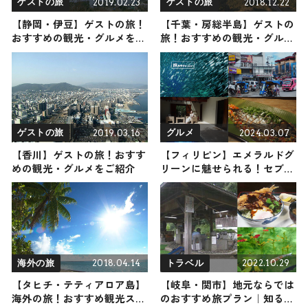
2019.02.23
2018.12.22
ゲストの旅
ゲストの旅
【静岡・伊豆】ゲストの旅！
【千葉・房総半島】ゲストの
おすすめの観光・グルメをご
旅！おすすめの観光・グルメ
紹介
をご紹介
2019.03.16
2024.03.07
ゲストの旅
グルメ
【香川】ゲストの旅！おすす
【フィリピン】エメラルドグ
めの観光・グルメをご紹介
リーンに魅せられる！セブ
島/カルカル/モアルボアル
2018.04.14
2022.10.29
海外の旅
トラベル
【タヒチ・テティアロア島】
【岐阜・関市】地元ならでは
海外の旅！おすすめ観光スポ
のおすすめ旅プラン｜知る人