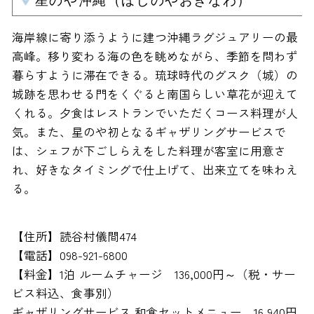
星のや沖縄（ほしのやおきなわ）
海岸線に寄り添うように建つ沖縄ラグジュアリーの最
高峰。移り変わる海の色を眺めながら、季節を問わず
暮らすように滞在できる。琉球時代のグスク（城）の
城跡を思わせる門をくぐると南国らしい草花が迎えて
くれる。夕食はレストランでいただくコース料理が人
気。また、星のや初となるギャザリングサービスで
は、シェフが下ごしらえをした料理が客室に用意さ
れ、好きなタイミングで仕上げて、出来立てを味わえ
る。
【住所】読谷村儀間474
【電話】098-921-6800
【料金】1泊 ルームチャージ 136,000円～（税・サー
ビス料込、食事別）
ギャザリングサービス 和食セットメニュー 16,940円