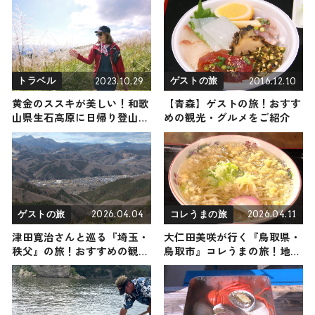
2023.10.29
2016.12.10
トラベル
ゲストの旅
黄金のススキが美しい！和歌
【青森】ゲストの旅！おすす
山県生石高原に日帰り登山
めの観光・グルメをご紹介
（登山で頂きメシ！コラボ企
画）
2026.04.04
2026.04.11
ゲストの旅
コレうまの旅
津田寛治さんと巡る『埼玉・
大仁田美咲が行く『鳥取県・
秩父』の旅！おすすめの観
鳥取市』コレうまの旅！地元
光・グルメをご紹介 2026年4
の人おすすめのご当地名物グ
月4日放送
ルメ4選 2026年4月11日放送