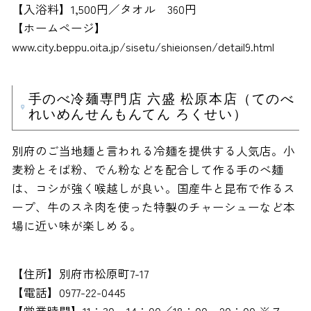
【入浴料】1,500円／タオル 360円
【ホームページ】
www.city.beppu.oita.jp/sisetu/shieionsen/detail9.html
手のべ冷麺専門店 六盛 松原本店（てのべ
れいめんせんもんてん ろくせい）
別府のご当地麺と言われる冷麺を提供する人気店。小
麦粉とそば粉、でん粉などを配合して作る手のべ麺
は、コシが強く喉越しが良い。国産牛と昆布で作るス
ープ、牛のスネ肉を使った特製のチャーシューなど本
場に近い味が楽しめる。
【住所】別府市松原町7-17
【電話】0977-22-0445