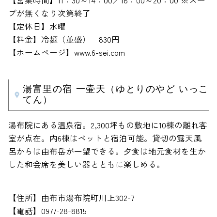
【営業時間】11：30～14：00／18：00～20：00 ※スー
プが無くなり次第終了
【定休日】水曜
【料金】冷麺（並盛） 830円
【ホームページ】www.6-sei.com
湯富里の宿 一壷天（ゆとりのやど いっこ
てん）
湯布院にある温泉宿。2,300坪もの敷地に10棟の離れ客
室が点在。内6棟はペットと宿泊可能。貸切の露天風
呂からは由布岳が一望できる。夕食は地元食材を生か
した和会席を美しい器とともに楽しめる。
【住所】由布市湯布院町川上302-7
【電話】0977-28-8815