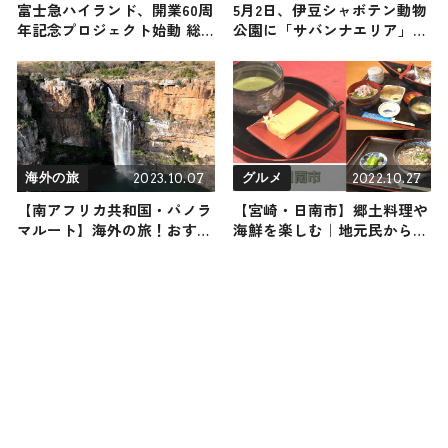
富士急ハイランド、開業60周
5月2日、伊豆シャボテン動物
年記念プロジェクト始動 総
公園に「サバンナエリア」誕
額600万円の宝探し・花火大
生！大室山を望むビューポイ
会がドローンショーと初コラ
ントも！
ボも
2023.10.07
2022.10.27
海外の旅
グルメ
【南アフリカ共和国・パノラ
【宮崎・日南市】郷土料理や
マルート】海外の旅！おすす
海鮮を楽しむ｜地元民から人
め観光スポットやグルメをリ
気のグルメ3選
ポート