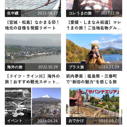
2022.08.27
2021.12.18
生中継
コレうまの旅
【宮城・松島】なかまる印！
【愛媛・しまなみ街道】コレ
地元の自慢を発掘リポート
うまの旅！ご当地名物グルメ
をお届け
2022.10.29
2026.01.09
海外の旅
プラス旅
【ドイツ・ライン川】海外の
箭内夢菜｜福島県・三春町
旅！おすすめ観光スポットや
で”新旧の魅力”を感じる旅
グルメをリポート
2024.06.24
2025.05.01
イベント
おでかけ