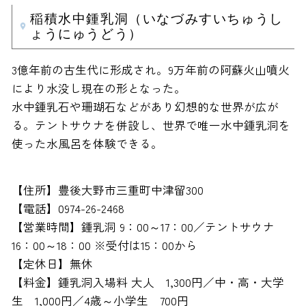
稲積水中鍾乳洞（いなづみすいちゅうし
ょうにゅうどう）
3億年前の古生代に形成され。9万年前の阿蘇火山噴火
により水没し現在の形となった。
水中鍾乳石や珊瑚石などがあり幻想的な世界が広が
る。テントサウナを併設し、世界で唯一水中鍾乳洞を
使った水風呂を体験できる。
【住所】豊後大野市三重町中津留300
【電話】0974-26-2468
【営業時間】鍾乳洞 9：00～17：00／テントサウナ
16：00～18：00 ※受付は15：00から
【定休日】無休
【料金】鍾乳洞入場料 大人 1,300円／中・高・大学
生 1,000円／4歳～小学生 700円