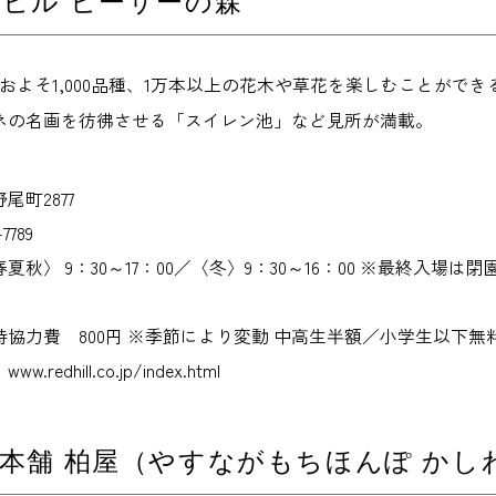
ヒル ヒーサーの森
およそ1,000品種、1万本以上の花木や草花を楽しむことができる
ネの名画を彷彿させる「スイレン池」など見所が満載。
町2877
7789
秋〉 9：30～17：00／〈冬〉9：30～16：00 ※最終入場は閉
協力費 800円 ※季節により変動 中高生半額／小学生以下無
edhill.co.jp/index.html
本舗 柏屋（やすながもちほんぽ かし