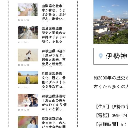
山梨県北杜市｜
水が育む、うま
さがある。水が
呼ぶ、出会いが
ロコレコ
ある。
奈良県橿原市｜
歴史と美食の大
和路はじまりの
地に、ふれる
ロコレコ
和歌山県田辺市
伊勢神
｜道がつなぐ、
過去と未来。再
発見と新発見の
ロコレコ
待つ街へ
兵庫県淡路島｜
約2000年の歴
文化、歴史、景
色にグルメ！ふ
古くから多くの
るきをたずねて
ロコレコ
新しきを知る旅
和歌山県湯浅町
｜海と山の恵み
がつむぐまち 懐
【住所】伊勢市宇
かしいと新しい
ロコレコ
に出会う旅
【電話】0596-24
長野県野辺山｜
ゆったり、のん
【参拝時間】5：
びり大自然に囲