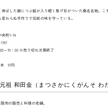
く伸ばした餅につぶ餡が入り軽く焦げ目がついた桑名名物。こ
ら変わらぬ手作りで伝統の味を守っている。
町1-74
1197
0～19：00 ※売り切れ次第終了
本 97円
元祖 和田金（まつさかにくがんそ わ
松阪肉の販売と料理の老舗。