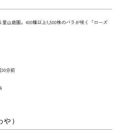
里山庭園。400種以上1,500株のバラが咲く「ローズ
園30分前
料
わや）