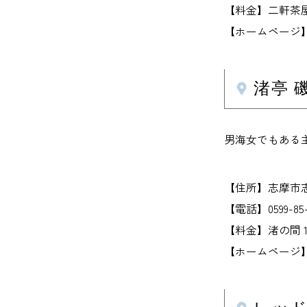
【料金】二軒茶屋
【ホームページ】nike
渚亭 
男海女でもある
【住所】志摩市志
【電話】0599-85-
【料金】渚の間 1
【ホームページ】iso