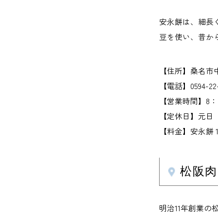
安永餅は、細長
豆を使い、昔か
【住所】桑名市中央
【電話】0594-22-
【営業時間】8：0
【定休日】元日
【料金】安永餅 1
松阪肉
明治11年創業の