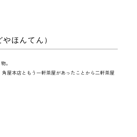
どやほんてん）
名物。
、角屋本店ともう一軒茶屋があったことから二軒茶屋