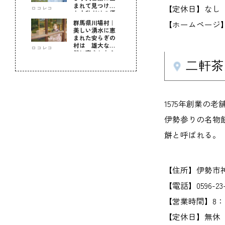
まれて見つけ
【定休日】なし
ロコレコ
た！私だけの優
しい自分時間
群馬県川場村｜
【ホームページ】www.
美しい湧水に恵
まれた安らぎの
村は 雄大な自
ロコレコ
然に育まれた心
のふるさと
二軒茶
1575年創業の
伊勢参りの名物
餅と呼ばれる。
【住所】伊勢市神久
【電話】0596-23-
【営業時間】8：0
【定休日】無休