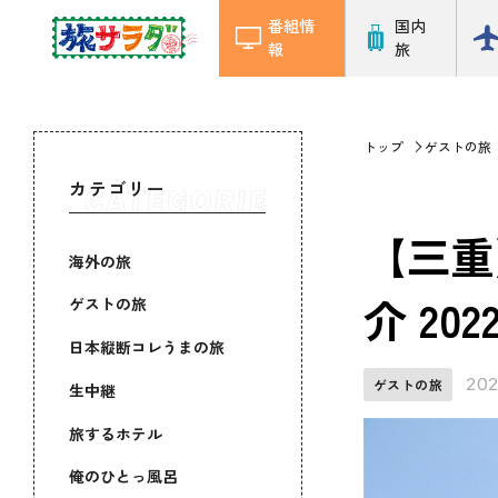
番組情
国内
報
旅
トップ
ゲストの旅
カテゴリー
【三重
海外の旅
介 20
ゲストの旅
日本縦断コレうまの旅
202
ゲストの旅
生中継
旅するホテル
俺のひとっ風呂