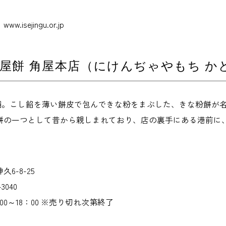
isejingu.or.jp
屋餅 角屋本店（にけんぢゃやもち か
老舗。こし餡を薄い餅皮で包んできな粉をまぶした、きな粉餅が
餅の一つとして昔から親しまれており、店の裏手にある港前に
6-8-25
3040
0～18：00 ※売り切れ次第終了