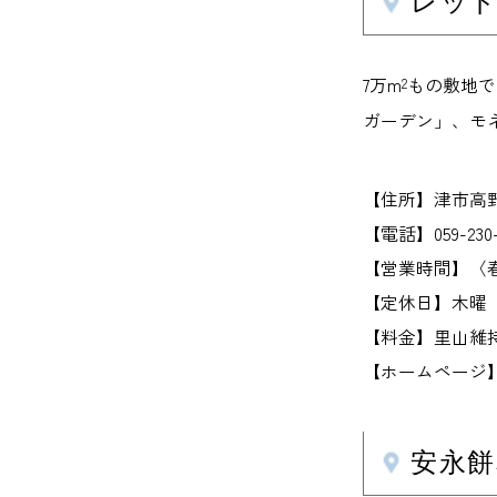
レッド
7万m
もの敷地で
2
ガーデン」、モ
【住所】津市高野尾
【電話】059-230-
【営業時間】〈春夏
【定休日】木曜
【料金】里山維持
【ホームページ】www.r
安永餅