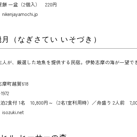
餅 一盆（2個入） 220円
njayamochi.jp
磯月（なぎさてい いそづき）
主人が、厳選した地魚を提供する民宿。伊勢志摩の海が一望で
摩町越賀618
1972
泊2食付 1名 10,800円～（2名1室利用時）／舟盛り 2人前 7,
zuki.net