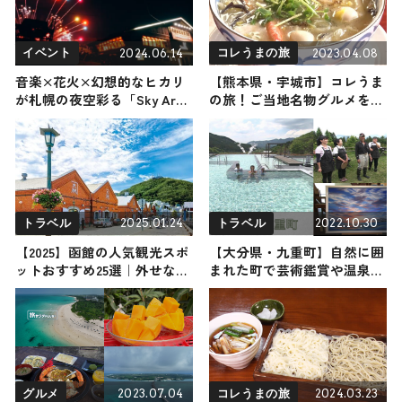
2024.06.14
2023.04.08
イベント
コレうまの旅
音楽×花火×幻想的なヒカリ
【熊本県・宇城市】コレうま
が札幌の夜空彩る「Sky Art
の旅！ご当地名物グルメをお
Night Sapporo」8月24日に
届け
開催
2025.01.24
2022.10.30
トラベル
トラベル
【2025】函館の人気観光スポ
【大分県・九重町】自然に囲
ットおすすめ25選｜外せない
まれた町で芸術鑑賞や温泉
定番・名所から穴場まで見ど
も！おすすめ観光スポット3
ころ満載の観光地を紹介
選
2023.07.04
2024.03.23
グルメ
コレうまの旅