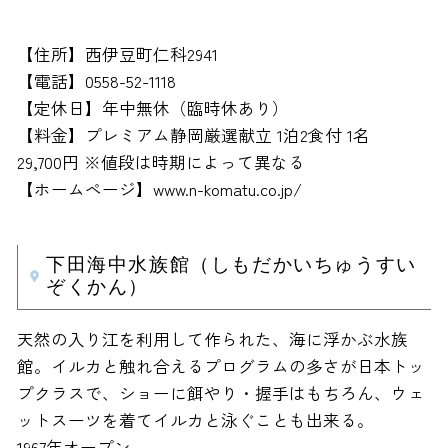
【住所】西伊豆町仁科2941
【電話】0558-52-1118
【定休日】年中無休（臨時休あり）
【料金】プレミアム静岡厳選献立 1泊2食付 1名
29,700円 ※値段は時期によって異なる
【ホームページ】www.n-komatu.co.jp/
下田海中水族館（しもだかいちゅうすい
ぞくかん）
天然の入り江を利用して作られた、海に浮かぶ水族
館。イルカと触れ合えるプログラムの多さが日本トッ
プクラスで、ショーに餌やり・握手はもちろん、ウェ
ットスーツを着てイルカと泳ぐことも出来る。
1967年オープン。