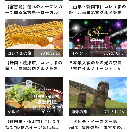
【宮古島】憧れのオープンカ
【山形・鶴岡市】コレうまの
ーで周る宮古島〜ローカルグ
旅！ご当地名物グルメをお届
ルメやアクティビティなど幅
け
広くご紹介〜
2016.12.10
2025.10.17
コレうまの旅
イベント
【静岡・焼津市】コレうまの
日本最大級の冬の光の祭典
旅！ご当地名物グルメをお届
「神戸イルミナージュ」が10
け
月24日から開催！ 光のお城
やハートのアーチが織りなす
世界に心奪われる
2022.12.12
2016.11.26
グルメ
海外の旅
【秋田県・仙北市】”しぼり
【タヒチ・イースター島
たて”の秋スイーツ＆伝統菓
vol.1】海外の旅！おすすめ観