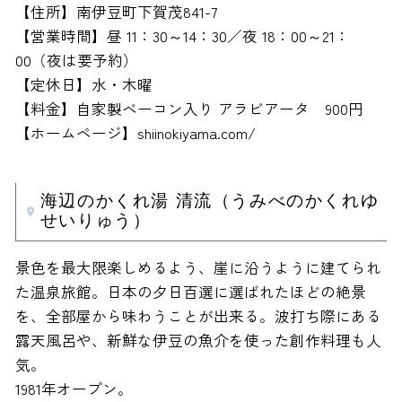
【住所】南伊豆町下賀茂841-7
【営業時間】昼 11：30～14：30／夜 18：00～21：
00（夜は要予約）
【定休日】水・木曜
【料金】自家製ベーコン入り アラビアータ 900円
【ホームページ】shiinokiyama.com/
海辺のかくれ湯 清流（うみべのかくれゆ
せいりゅう）
景色を最大限楽しめるよう、崖に沿うように建てられ
た温泉旅館。日本の夕日百選に選ばれたほどの絶景
を、全部屋から味わうことが出来る。波打ち際にある
露天風呂や、新鮮な伊豆の魚介を使った創作料理も人
気。
1981年オープン。