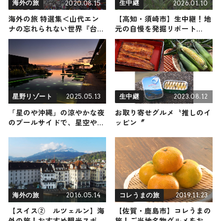
2020.08.15
2026.01.10
海外の旅
生中継
海外の旅 特選集＜山代エン
【高知・須崎市】生中継！地
ナの忘れられない世界『台湾
元の自慢を発掘リポート
＆アメリカ』＞
2026年1月10日放送
2025.05.13
2023.08.12
星野リゾート
生中継
「星のや沖縄」の涼やかな夜
お取り寄せグルメ〝推しのイ
のプールサイドで、星空や三
ッピン〞
線の音色に癒やされる「宵涼
みナイトプール」が開催中
2016.05.14
2019.11.23
海外の旅
コレうまの旅
【スイス② ルツェルン】海
【佐賀・鹿島市】コレうまの
外の旅！おすすめ観光スポッ
旅！ご当地名物グルメをお届