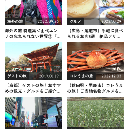
2020.09.26
2022.10.29
海外の旅
グルメ
海外の旅 特選集＜山代エン
【広島・尾道市】手軽に食べ
ナの忘れられない世界②『ア
られるお店5選｜絶品デザー
メリカ＆ギリシャ編』＞
トからフルーツまでご紹介
2019.01.19
2022.12.03
ゲストの旅
コレうまの旅
【京都】ゲストの旅！おすす
【秋田県・男鹿市】コレうま
めの観光・グルメをご紹介
の旅！ご当地名物グルメをお
2019年1月19日放送
届け