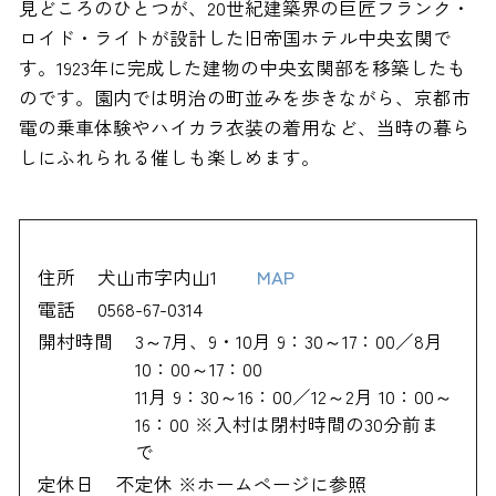
見どころのひとつが、20世紀建築界の巨匠フランク・
ロイド・ライトが設計した旧帝国ホテル中央玄関で
す。1923年に完成した建物の中央玄関部を移築したも
のです。園内では明治の町並みを歩きながら、京都市
電の乗車体験やハイカラ衣装の着用など、当時の暮ら
しにふれられる催しも楽しめます。
住所
犬山市字内山1
MAP
電話
0568-67-0314
開村時間
3～7月、9・10月 9：30～17：00／8月
10：00～17：00
11月 9：30～16：00／12～2月 10：00～
16：00 ※入村は閉村時間の30分前ま
で
定休日
不定休 ※ホームページに参照