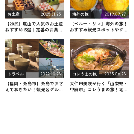
2025.11.25
2019.07.27
お土産
海外の旅
【2025】嵐山で人気のお土産
【ペルー・リマ】海外の旅！
おすすめ15選｜定番のお菓子
おすすめ観光スポットやグル
からおしゃれなお土産・ばら
メをリポート
まき用まで幅広く紹介
2022.10.28
2025.06.28
トラベル
コレうまの旅
【福岡・糸島市】糸島でおさ
大仁田美咲が行く『山梨県・
えておきたい！観光＆グルメ
甲府市』コレうまの旅！地元
スポット6選をご紹介
の人おすすめのご当地名物グ
ルメ3選 2025年6月28日放送