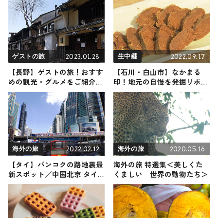
2023.01.28
2022.09.17
ゲストの旅
生中継
【長野】ゲストの旅！おすす
【石川・白山市】なかまる
めの観光・グルメをご紹介
印！地元の自慢を発掘リポー
2023年1月28日放送
ト
2022.02.12
2020.05.16
海外の旅
海外の旅
【タイ】バンコクの路地裏最
海外の旅 特選集＜美しくた
新スポット／中国北京 タイ
くましい 世界の動物たち＞
ムトリップ