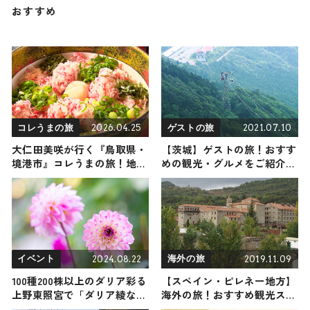
おすすめ
2026.04.25
2021.07.10
コレうまの旅
ゲストの旅
大仁田美咲が行く『鳥取県・
【茨城】ゲストの旅！おすす
境港市』コレうまの旅！地元
めの観光・グルメをご紹介
の人おすすめのご当地名物グ
2021年7月10日放送
ルメ3選 2026年4月25日放送
2024.08.22
2019.11.09
イベント
海外の旅
100種200株以上のダリア彩る
【スペイン・ピレネー地方】
上野東照宮で「ダリア綾なす
海外の旅！おすすめ観光スポ
秋の園」9月21日より開催
ットやグルメをリポート