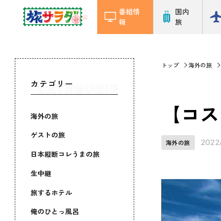
番組情
国内
報
旅
トップ
海外の旅
カテゴリー
【コス
海外の旅
ゲストの旅
2022
海外の旅
日本縦断コレうまの旅
生中継
旅するホテル
俺のひとっ風呂