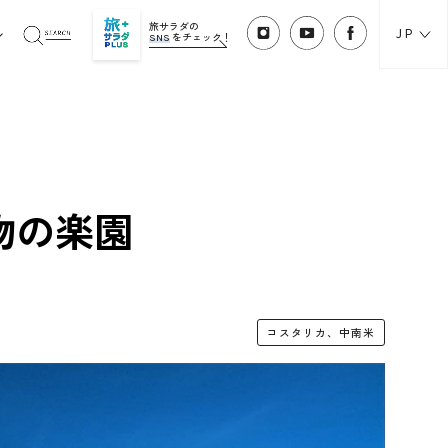
旅サラダの
JP
SNS
をチェック！
物の楽園
コスタリカ、中南米