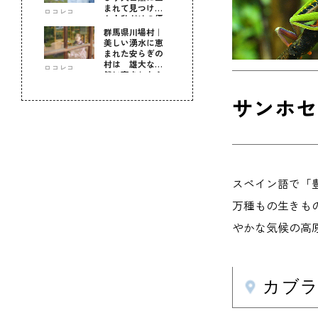
まれて見つけ
ロコレコ
た！私だけの優
しい自分時間
群馬県川場村｜
美しい湧水に恵
まれた安らぎの
村は 雄大な自
ロコレコ
然に育まれた心
のふるさと
サンホセ
スペイン語で「
万種もの生きもの
やかな気候の高
カブラ・