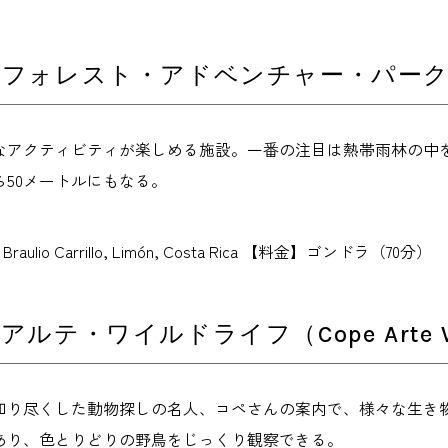
ォレスト・アドベンチャー・パーク（Rainfo
アクティビティが楽しめる施設。一番の注目は熱帯雨林の中を走る
50メートルにもなる。
 Braulio Carrillo, Limón, Costa Rica 【料金】ゴンドラ（70
ルテ・ワイルドライフ（Cope Arte Wi
知り尽くした動物探しの名人、コペさんの案内で、様々な生き物
あり、色とりどりの野鳥をじっくり観察できる。