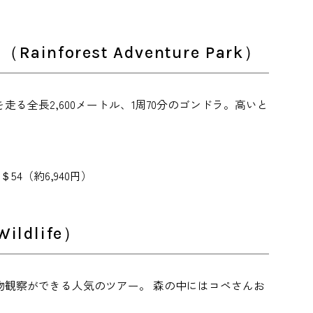
rest Adventure Park）
全長2,600メートル、1周70分のゴンドラ。高いと
分） ＄54（約6,940円）
ldlife）
観察ができる人気のツアー。 森の中にはコペさんお