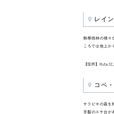
レインフ
熱帯雨林の様々な
ころでは地上から
【住所】Ruta 32,
コペ・ア
サラピキの森を
手製のエサ台が