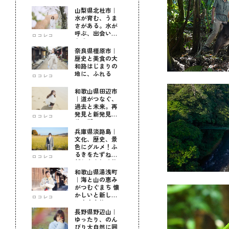
山梨県北杜市｜
水が育む、うま
さがある。水が
呼ぶ、出会いが
ロコレコ
ある。
奈良県橿原市｜
歴史と美食の大
和路はじまりの
地に、ふれる
ロコレコ
和歌山県田辺市
｜道がつなぐ、
過去と未来。再
発見と新発見の
ロコレコ
待つ街へ
兵庫県淡路島｜
文化、歴史、景
色にグルメ！ふ
るきをたずねて
ロコレコ
新しきを知る旅
和歌山県湯浅町
｜海と山の恵み
がつむぐまち 懐
かしいと新しい
ロコレコ
に出会う旅
長野県野辺山｜
ゆったり、のん
びり大自然に囲