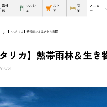
メニュ
海外
マルシ
スト
宿
ー
旅
ェ
ア
泊
【コスタリカ】熱帯雨林＆生き物の楽園
タリカ】熱帯雨林＆生き
/05/21