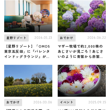
2026.01.23
2026.06.22
星野リゾート
おでかけ
【星野リゾート】「OMO5
マザー牧場で約2,000株の
東京五反田」に『バレンタ
あじさいが見ごろ！あじさ
インドッグラウンジ』が初
いのように青紫から赤紫に
登場！ 愛犬と一緒にスイー
色が変わる“映え”ドリンク
ツや撮影を楽しめる夢の滞
も登場 / 千葉県富津市
在が実現 / 2月1日〜28日
2026.03.06
2025.09.15
おでかけ
イベント