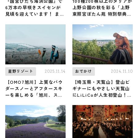
『国営ひたち海浜公園』で
100種200株以上のダリアが
6万本の早咲きスイセンが
上野公園の秋を彩る「上野
見頃を迎えています！ まだ
東照宮ぼたん苑 特別祭典
まだ続く「春のフラワーリ
ダリア綾なす秋の園」が開
レー」をお見逃しなく / 茨
催
城県ひたちなか市
2025.11.14
2024.11.10
星野リゾート
おでかけ
【OMO7旭川】上質なパウ
【埼玉県・天覧山】登山ビ
ダースノーとアフタースキ
ギナーにもやさしい天覧山
ーを楽しめる「旭川、スキ
にLiLiCoが人生初登山！
ー都市宣言」が12月1日から
（登山で頂きメシ！コラボ
開催！ “寒くなるほど安く
企画）
なるクラフトビール” など
遊び心満載 ♪