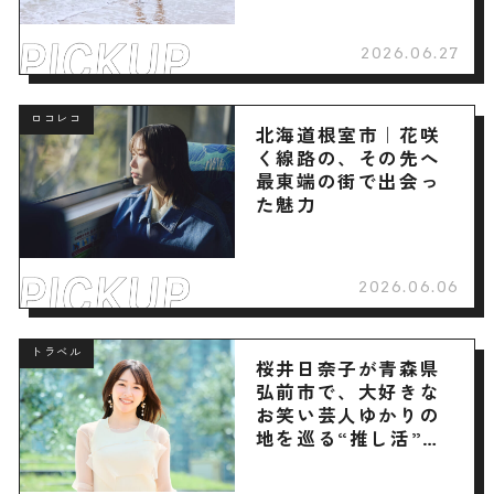
2026.06.27
ロコレコ
北海道根室市｜花咲
く線路の、その先へ
最東端の街で出会っ
た魅力
2026.06.06
トラベル
桜井日奈子が青森県
弘前市で、大好きな
お笑い芸人ゆかりの
地を巡る“推し活”旅
へ