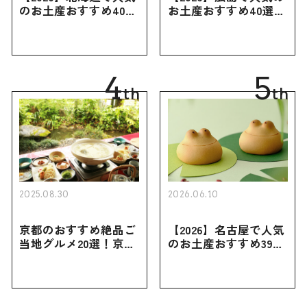
のお土産おすすめ40選
お土産おすすめ40選｜
｜定番のお菓子・スイ
定番のお菓子からおし
ーツから北海道でしか
ゃれなお土産・ばらま
買えない限定品、女性
き用、女性向けまで幅
向けまで幅広く紹介
広く紹介
4
5
th
th
2025.08.30
2026.06.10
京都のおすすめ絶品ご
【2026】名古屋で人気
当地グルメ20選！京都
のお土産おすすめ39選
にしかない名物から人
｜定番のお菓子から名
気の名店17選も紹介
古屋限定・おしゃれな
お土産・ばらまき用ま
で幅広く紹介