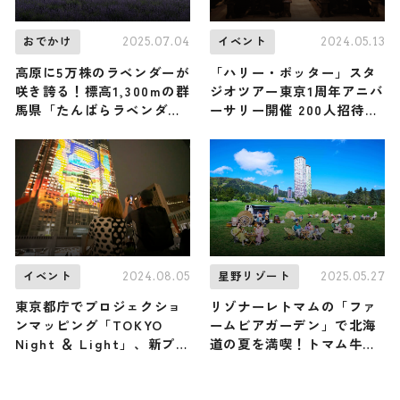
2025.07.04
2024.05.13
おでかけ
イベント
高原に5万株のラベンダーが
「ハリー・ポッター」スタ
咲き誇る！標高1,300mの群
ジオツアー東京1周年アニバ
馬県「たんばらラベンダー
ーサリー開催 200人招待の
パーク」が今季もオープン
プレイベントも
2024.08.05
2025.05.27
イベント
星野リゾート
東京都庁でプロジェクショ
リゾナーレトマムの「ファ
ンマッピング「TOKYO
ームビアガーデン」で北海
Night ＆ Light」、新プロ
道の夏を満喫！トマム牛乳
グラムにYOASOBI「舞台
を使ったクラフトビールと
に立って」など4作品上映
さっぱりアイスを味わう
開始