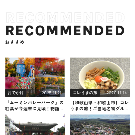
RECOMMENDED
おすすめ
2025.11.21
2020.11.14
おでかけ
コレうまの旅
『ムーミンバレーパーク』の
【和歌山県・和歌山市】コレ
紅葉が今週末に見頃！物語の
うまの旅！ご当地名物グルメ
世界と鮮やかな紅葉がつくり
をお届け
だす非日常空間へ出かけよう
/ 埼玉県飯能市