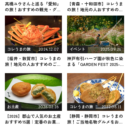
高橋ユウさんと巡る『愛知』
【青森・十和田市】コレうま
の旅！おすすめの観光・グル
の旅！地元の人おすすめのご
メをご紹介 2026年6月6日放
当地名物グルメ3選 2024年11
送
月23日放送
2024.12.07
2025.09.26
コレうまの旅
イベント
【福井・敦賀市】コレうまの
神戸布引ハーブ園が秋色に染
旅！地元の人おすすめのご当
まる「GARDEN FEST 2025-
地名物グルメ3選 2024年12月
Autumn-」スタート！「ハロ
7日放送
ウィンフェア」「ドイツ祭
り」も同時開催
2026.02.26
2022.06.11
お土産
コレうまの旅
【2026】郡山で人気のお土産
【静岡・静岡市】コレうまの
おすすめ15選｜定番のお菓子
旅！ご当地名物グルメをお届
からかわいいお土産・ばらま
け