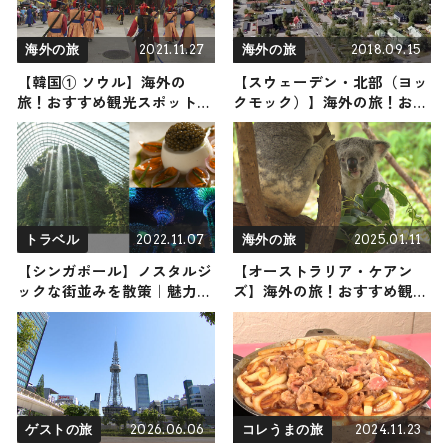
2021.11.27
2018.09.15
海外の旅
海外の旅
【韓国① ソウル】海外の
【スウェーデン・北部（ヨッ
旅！おすすめ観光スポットや
クモック）】海外の旅！おす
グルメをリポート
すめ観光スポットやグルメを
リポート
2022.11.07
2025.01.11
トラベル
海外の旅
【シンガポール】ノスタルジ
【オーストラリア・ケアン
ックな街並みを散策｜魅力満
ズ】海外の旅！おすすめ観光
載のシンガポールの穴場6選
スポットやグルメをリポート
2025年1月11日放送
2026.06.06
2024.11.23
ゲストの旅
コレうまの旅