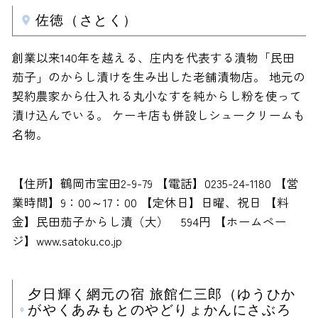
佐徳（さとく）
創業以来140年を越える、庄内を代表する漬物「民田
茄子」のからし漬けを生み出した老舗漬物店。 地元の
契約農家から仕入れる丸小なすを純からし粉を使って
漬け込んでいる。 ケーキ店も併設しシュークリームも
名物。
【住所】鶴岡市宝田2-9-79 【電話】0235-24-1180 【営
業時間】9：00～17：00 【定休日】日曜、祝日 【料
金】民田茄子からし漬（大） 594円 【ホームペー
ジ】www.satoku.co.jp
夕日輝く網元の宿 旅館仁三郎（ゆうひか
がやくあみもとのやどりょかんにさぶろ