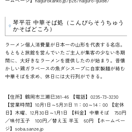
ームページ】hagurokanko.jp/p28/haguro-guide/
琴平荘 中華そば処（こんぴらそうちゅう
かそばどころ）
ラーメン個人消費量が日本一の山形を代表する名店。
もともと旅館を営んでいたご主人が集客の少ない冬期
間に、大好きなラーメンを提供したのが始まり。昔懐
かしい鶏ガラベースの魚ダシスープに自家製麺が絡む
中華そばを求め、休日には大行列ができる。
【住所】鶴岡市三瀬巳381-46 【電話】0235-73-3230
【営業時間】10月1日～5月31日 11：00～14：00 【定休
日】木曜、12月30日～1月1日 【料金】中華そば 750円
／味付玉子 100円／替え玉 半玉 60円 【ホームペー
ジ】soba.sanze.jp