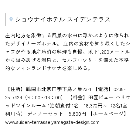
ショウナイホテル スイデンテラス
庄内地方を象徴する風景の水田に浮かぶように作られ
たデザイナーズホテル。 庄内の食材を知り尽くしたシ
ェフが作る地産地消の料理も自慢。地下1,200メートル
から汲みあげる温泉と、セルフロウリュを備えた本格
的なフィンランドサウナを楽しめる。
【住所】鶴岡市北京田字下鳥ノ巣23-1 【電話】0235-
25-7424（9：00～18：00） 【料金】田園ビュー ハリウ
ッドツインルーム 1泊朝食付 1名 18,370円～（2名1室
利用時） ディナーセット 8,800円 【ホームページ】
www.suiden-terrasse.yamagata-design.com