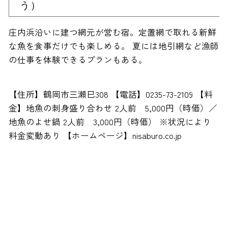
う）
庄内浜沿いに建つ網元が営む宿。定置網で取れる新鮮
な魚を食事だけでも楽しめる。 夏には地引網など漁師
の仕事を体験できるプランもある。
【住所】鶴岡市三瀬巳308 【電話】0235-73-2109 【料
金】地魚の刺身盛り合わせ 2人前 5,000円（時価）／
地魚のよせ鍋 2人前 3,000円（時価） ※状況により
料金変動あり 【ホームページ】nisaburo.co.jp