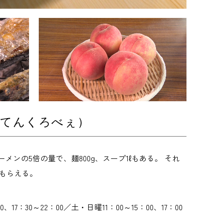
んてんくろべぇ）
ンの5倍の量で、麺800g、スープ1ℓもある。 それ
もらえる。
、17：30～22：00／土・日曜11：00～15：00、17：00