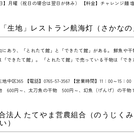
定休日】月曜（祝日の場合は翌日が休み） 【料金】チャレンジ麺 塩
駅「生地」レストラン航海灯（さかなの
内にあり、「とれたて館」と「できたて館」がある。 鮮魚や干
は「できたて館」。 「とれたて館」で売っている干物は「でき
区365 【電話】0765-57-3567 【営業時間】11：00～15：
 600円～、太刀魚の干物 500円～、幻魚（げんげ）の干物 1
合法人 たてやま営農組合（のうじく
い）