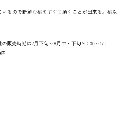
ているので新鮮な桃をすぐに頂くことが出来る。桃以
】桃の販売時期は7月下旬～8月中・下旬 9：00～17：
0円