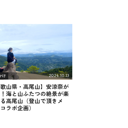
2024.10.13
かけ
和歌山県・高尾山】安涼奈が
る！海と山ふたつの絶景が楽
める高尾山（登山で頂きメ
！コラボ企画）