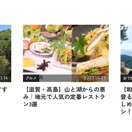
1.14
2022.10.27
グルメ
おで
すす
【滋賀・高島】山と湖からの恵
【
み｜地元で人気の定番レストラ
登
ン3選
し
シ