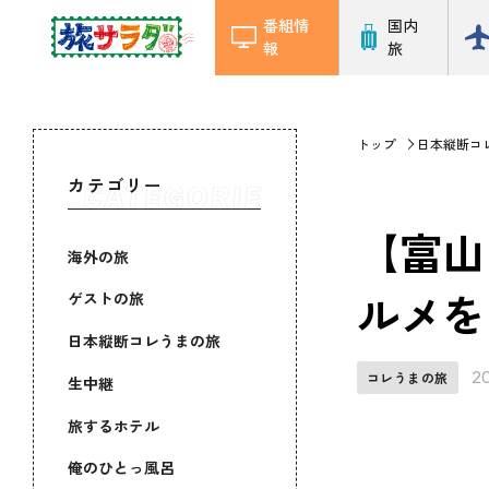
番組情
国内
報
旅
トップ
日本縦断コ
カテゴリー
【富山
海外の旅
ルメを
ゲストの旅
日本縦断コレうまの旅
2
コレうまの旅
生中継
旅するホテル
俺のひとっ風呂