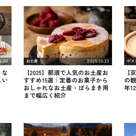
4.02
2025.10.23
お土産
ゲス
りな
【2025】那須で人気のお土産お
【
しい
すすめ15選｜定番のお菓子から
の観
おしゃれなお土産・ばらまき用
年1
まで幅広く紹介