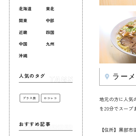
北海道
東北
関東
中部
近畿
四国
中国
九州
沖縄
ラー
人気のタグ
地元の方に人気の
プラス旅
ロコレコ
を20分でスー
おすすめ記事
【住所】黒部市田家新