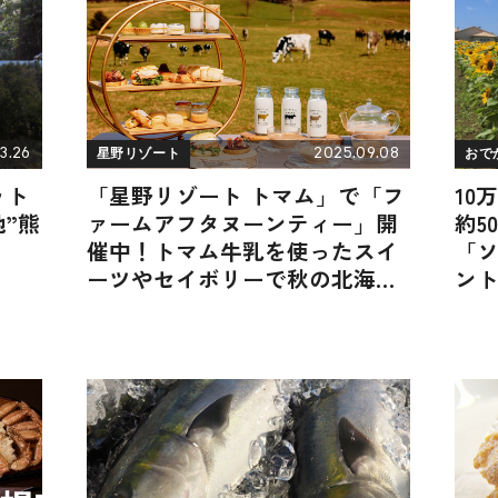
3.26
2025.09.08
星野リゾート
おで
ット
「星野リゾート トマム」で「フ
10
”熊
ァームアフタヌーンティー」開
約5
催中！トマム牛乳を使ったスイ
「
ーツやセイボリーで秋の北海道
ント
を丸ごと堪能