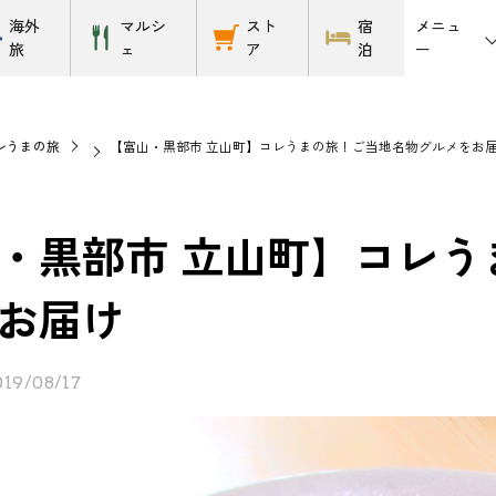
メニュ
海外
マルシ
スト
宿
ー
旅
ェ
ア
泊
レうまの旅
【富山・黒部市 立山町】コレうまの旅！ご当地名物グルメをお
・黒部市 立山町】コレう
お届け
019/08/17