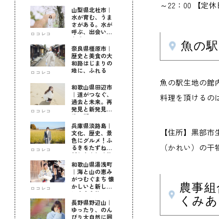
～22：00 【
山梨県北杜市｜
水が育む、うま
さがある。水が
呼ぶ、出会いが
ロコレコ
ある。
魚の
奈良県橿原市｜
歴史と美食の大
和路はじまりの
地に、ふれる
ロコレコ
魚の駅生地の館
和歌山県田辺市
｜道がつなぐ、
料理を頂けるの
過去と未来。再
発見と新発見の
ロコレコ
待つ街へ
兵庫県淡路島｜
【住所】黒部市生地中
文化、歴史、景
色にグルメ！ふ
（かれい）の干物
るきをたずねて
ロコレコ
新しきを知る旅
和歌山県湯浅町
｜海と山の恵み
がつむぐまち 懐
農事組
かしいと新しい
ロコレコ
に出会う旅
くみあ
長野県野辺山｜
ゆったり、のん
びり大自然に囲