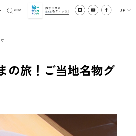
旅サラダの
JP
SNS
をチェック！
届け
まの旅！ご当地名物グ