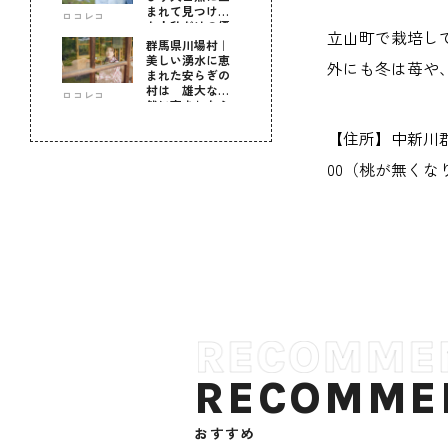
まれて見つけ
ロコレコ
た！私だけの優
立山町で栽培し
しい自分時間
群馬県川場村｜
美しい湧水に恵
外にも冬は苺や
まれた安らぎの
村は 雄大な自
ロコレコ
然に育まれた心
のふるさと
【住所】中新川郡立
00（桃が無くな
RECOMME
おすすめ