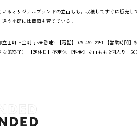
ているオリジナルブランドの立山もも。収穫してすぐに販売し
、違う季節には葡萄も育てている。
山町上金剛寺596番地2 【電話】076-462-2151 【営業時間
り次第終了） 【定休日】不定休 【料金】立山もも 2個入り 50
NDED