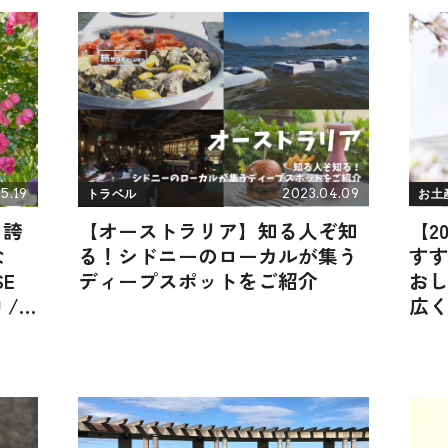
5.19
2023.04.09
トラベル
お土
き誇
【オーストラリア】知る人ぞ知
【2
な
る！シドニーのローカルが集う
すす
E
ディープスポットをご紹介
お
 /
広