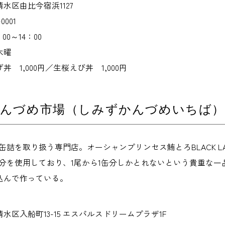
水区由比今宿浜1127
0001
0～14：00
木曜
 1,000円／生桜えび丼 1,000円
かんづめ市場（しみずかんづめいちば）
の缶詰を取り扱う専門店。オーシャンプリンセス鮪とろBLACK 
部分を使用しており、1尾から1缶分しかとれないという貴重な
込んで作っている。
水区入船町13-15 エスパルスドリームプラザ1F