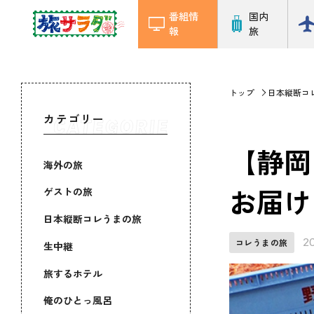
番組情
国内
報
旅
トップ
日本縦断コ
カテゴリー
【静岡
海外の旅
お届け 
ゲストの旅
日本縦断コレうまの旅
2
コレうまの旅
生中継
旅するホテル
俺のひとっ風呂