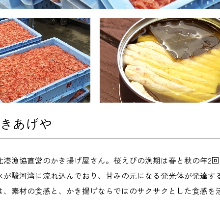
かきあげや
の由比港漁協直営のかき揚げ屋さん。桜えびの漁期は春と秋の年2
水が駿河湾に流れ込んでおり、甘みの元になる発光体が発達す
は、素材の食感と、かき揚げならではのサクサクとした食感を