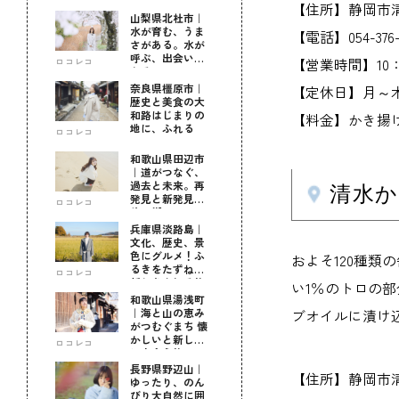
【住所】静岡市清
山梨県北杜市｜
水が育む、うま
【電話】054-376-
さがある。水が
呼ぶ、出会いが
【営業時間】10：0
ロコレコ
ある。
奈良県橿原市｜
【定休日】月～
歴史と美食の大
和路はじまりの
【料金】かき揚げ丼
地に、ふれる
ロコレコ
和歌山県田辺市
｜道がつなぐ、
過去と未来。再
清水
発見と新発見の
ロコレコ
待つ街へ
兵庫県淡路島｜
文化、歴史、景
色にグルメ！ふ
およそ120種類
るきをたずねて
ロコレコ
新しきを知る旅
い1％のトロの
和歌山県湯浅町
｜海と山の恵み
ブオイルに漬け
がつむぐまち 懐
かしいと新しい
ロコレコ
に出会う旅
長野県野辺山｜
【住所】静岡市清
ゆったり、のん
びり大自然に囲