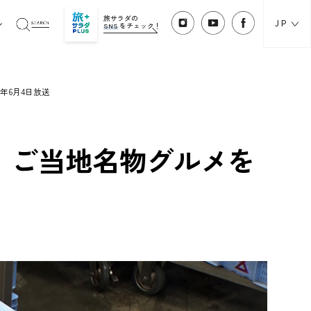
旅サラダの
JP
SNS
をチェック！
年6月4日放送
！ご当地名物グルメを