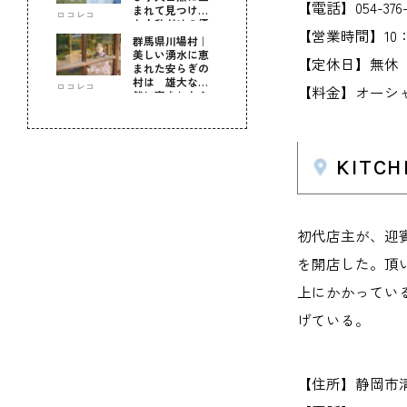
【電話】054-376-
まれて見つけ
ロコレコ
た！私だけの優
【営業時間】10：0
しい自分時間
群馬県川場村｜
美しい湧水に恵
【定休日】無休
まれた安らぎの
村は 雄大な自
ロコレコ
【料金】オーシャン
然に育まれた心
のふるさと
KIT
初代店主が、迎
を開店した。頂
上にかかってい
げている。
【住所】静岡市清