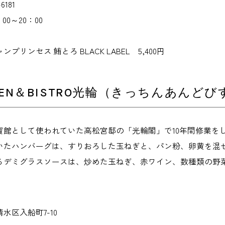
6181
0～20：00
プリンセス 鮪とろ BLACK LABEL 5,400円
CHEN＆BISTRO光輪（きっちんあん
賓館として使われていた高松宮邸の「光輪閣」で10年間修業を
いたハンバーグは、すりおろした玉ねぎと、パン粉、卵黄を混
るデミグラスソースは、炒めた玉ねぎ、赤ワイン、数種類の野菜
水区入船町7-10