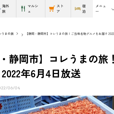
メニュ
海外
マルシ
スト
宿
ー
旅
ェ
ア
泊
レうまの旅
【静岡・静岡市】コレうまの旅！ご当地名物グルメをお届け 2022
・静岡市】コレうまの旅
2022年6月4日放送
022/06/04