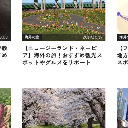
8.08
2019.10.19
海外の旅
海外
が教
【ニュージーランド・ネーピ
【
すめ
ア】海外の旅！おすすめ観光ス
地
ポットやグルメをリポート
ス