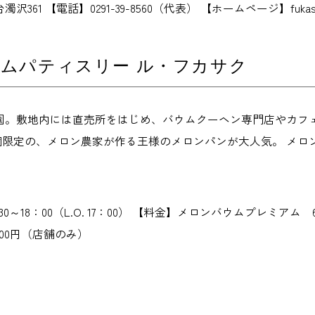
361 【電話】0291-39-8560（代表） 【ホームページ】fukasak
ムパティスリー ル・フカサク
園。敷地内には直売所をはじめ、バウムクーヘン専門店やカフェ
00個限定の、メロン農家が作る王様のメロンパンが大人気。 メ
0～18：00（L.O. 17：00） 【料金】メロンバウムプレミア
00円（店舗のみ）