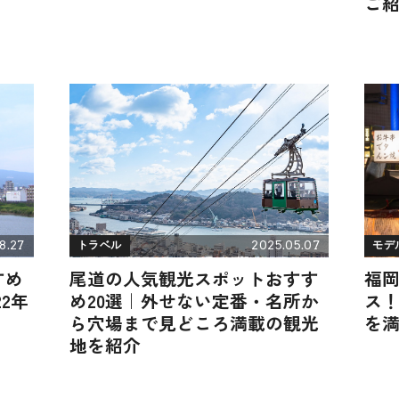
ご
8.27
2025.05.07
トラベル
モデ
すめ
尾道の人気観光スポットおすす
福岡
2年
め20選｜外せない定番・名所か
ス
ら穴場まで見どころ満載の観光
を
地を紹介