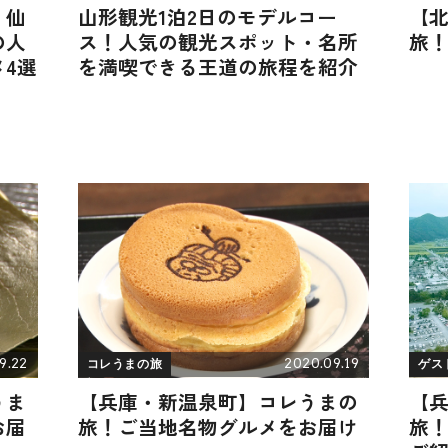
・仙
山形観光1泊2日のモデルコー
【
の人
ス！人気の観光スポット・名所
旅
4選
を満喫できる王道の旅程を紹介
9.22
2020.09.19
コレうまの旅
ゲス
うま
【兵庫・新温泉町】コレうまの
【
お届
旅！ご当地名物グルメをお届け
旅