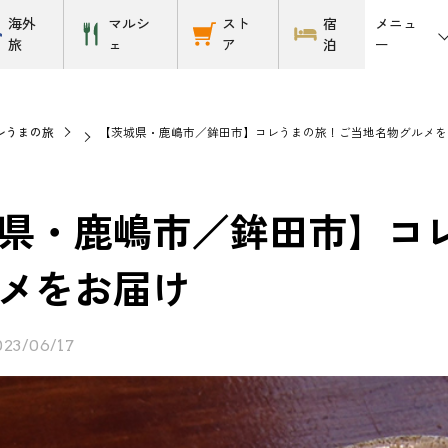
メニュ
海外
マルシ
スト
宿
ー
旅
ェ
ア
泊
レうまの旅
【茨城県・鹿嶋市／鉾田市】コレうまの旅！ご当地名物グルメを
県・鹿嶋市／鉾田市】コ
メをお届け
023/06/17