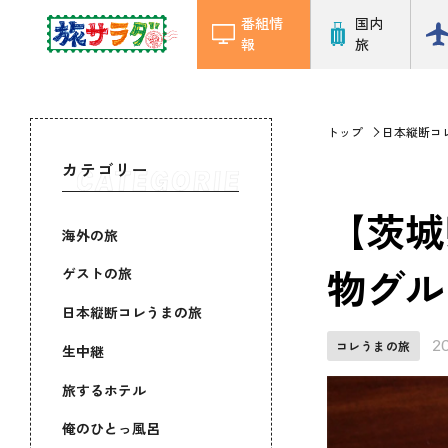
番組情
国内
報
旅
トップ
日本縦断コ
カテゴリー
【茨城
海外の旅
物グル
ゲストの旅
日本縦断コレうまの旅
2
コレうまの旅
生中継
旅するホテル
俺のひとっ風呂