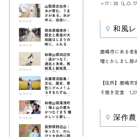
～17：30（L.O
山梨県北杜市｜
水が育む、うま
さがある。水が
呼ぶ、出会いが
ロコレコ
ある。
和風レ
奈良県橿原市｜
歴史と美食の大
和路はじまりの
地に、ふれる
ロコレコ
鹿嶋市にある老
和歌山県田辺市
｜道がつなぐ、
噌とかしまし豚
過去と未来。再
発見と新発見の
ロコレコ
待つ街へ
兵庫県淡路島｜
【住所】鹿嶋市宮中5
文化、歴史、景
色にグルメ！ふ
そ焼き定食 1,375円
るきをたずねて
ロコレコ
新しきを知る旅
和歌山県湯浅町
｜海と山の恵み
がつむぐまち 懐
深作
かしいと新しい
ロコレコ
に出会う旅
長野県野辺山｜
ゆったり、のん
びり大自然に囲