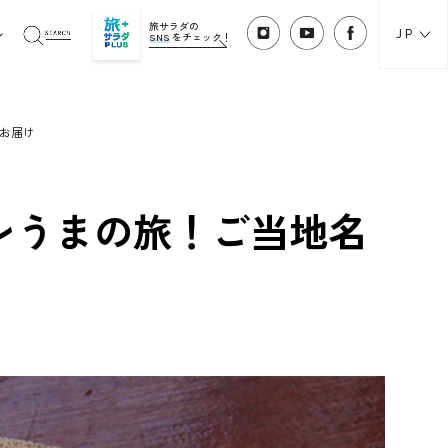
旅サラダの
JP
SNS
をチェック！
お届け
レうまの旅！ご当地名