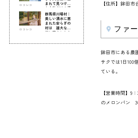
【住所】鉾田市台濁沢
まれて見つけ
ロコレコ
た！私だけの優
しい自分時間
群馬県川場村｜
美しい湧水に恵
まれた安らぎの
ファー
村は 雄大な自
ロコレコ
然に育まれた心
のふるさと
鉾田市にある農
サクでは1日1
ている。
【営業時間】9：3
のメロンパン 3