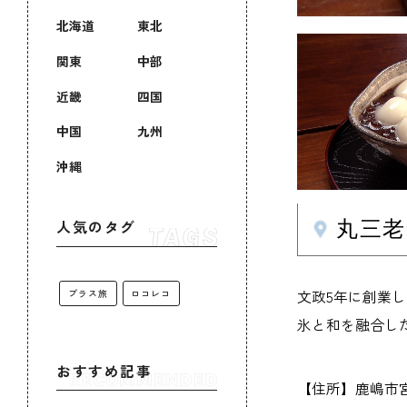
北海道
東北
関東
中部
近畿
四国
中国
九州
沖縄
丸三老
人気のタグ
文政5年に創業し
プラス旅
ロコレコ
氷と和を融合し
おすすめ記事
【住所】鹿嶋市宮下2-