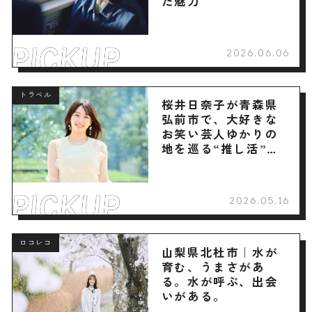
た魅力
2026.06.06
トラベル
桜井日奈子が青森県
弘前市で、大好きな
お笑い芸人ゆかりの
地を巡る“推し活”旅
へ
2026.05.16
ロコレコ
山梨県北杜市｜水が
育む、うまさがあ
る。水が呼ぶ、出会
いがある。