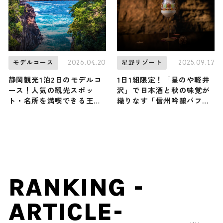
り』5/23-6/14開催 / 新潟
県長岡市
2026.04.20
2025.09.17
モデルコース
星野リゾート
静岡観光1泊2日のモデルコ
1日1組限定！「星のや軽井
ース！人気の観光スポッ
沢」で日本酒と秋の味覚が
ト・名所を満喫できる王道
織りなす「信州吟醸パフ
の旅程を紹介
ェ」をペアリングとともに
楽しむ
RANKING -
ARTICLE-