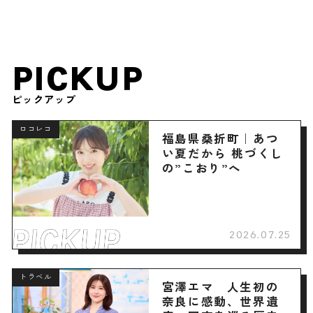
PICKUP
ピックアップ
ロコレコ
福島県桑折町｜あつ
い夏だから 桃づくし
の”こおり”へ
2026.07.25
トラベル
宮澤エマ 人生初の
奈良に感動、世界遺