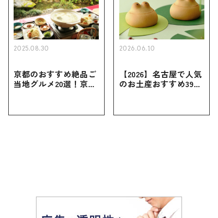
2025.08.30
2026.06.10
京都のおすすめ絶品ご
【2026】名古屋で人気
当地グルメ20選！京都
のお土産おすすめ39選
にしかない名物から人
｜定番のお菓子から名
気の名店17選も紹介
古屋限定・おしゃれな
お土産・ばらまき用ま
で幅広く紹介