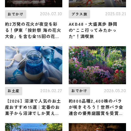
2026.07.10
2025.03.21
おでかけ
プラス旅
約2万発の花火が夜空を彩
AKB48・大盛真歩 静岡
る！伊東「按針祭 海の花火
の”ここ行ってみたかっ
大会」を含む全15回の花火
た”！満喫旅
大会を開催、7/24〜8/29
｜静岡県伊東市
2026.02.27
2026.05.20
お土産
おでかけ
【2026】沼津で人気のお土
約800品種2,400株のバラ
産おすすめ15選｜定番のお
が咲きそろう！世界バラ会
菓子から沼津でしか買えな
連合の優秀庭園賞を受賞し
いお土産まで幅広く紹介
た「ながおか香りのばら
園」で『香りのばらまつ