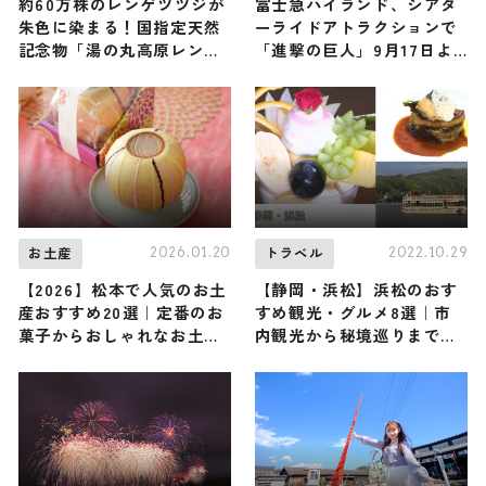
約60万株のレンゲツツジが
富士急ハイランド、シアタ
朱色に染まる！国指定天然
ーライドアトラクションで
記念物「湯の丸高原レンゲ
「進撃の巨人」9月17日よ
ツツジ群落」で『湯の丸高
り開始
原つつじ祭』が6/5〜開催
｜群馬県・長野県
2026.01.20
2022.10.29
お土産
トラベル
【2026】松本で人気のお土
【静岡・浜松】浜松のおす
産おすすめ20選｜定番のお
すめ観光・グルメ8選｜市
菓子からおしゃれなお土
内観光から秘境巡りまで余
産・ばらまき用まで幅広く
すところなくご紹介
紹介