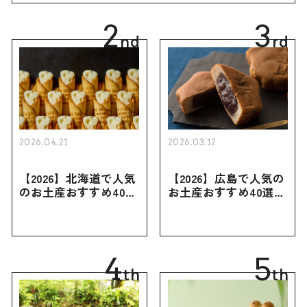
2
3
nd
rd
2026.04.21
2026.03.12
【2026】北海道で人気
【2026】広島で人気の
のお土産おすすめ40選
お土産おすすめ40選｜
｜定番のお菓子・スイ
定番のお菓子からおし
ーツから北海道でしか
ゃれなお土産・ばらま
買えない限定品、女性
き用、女性向けまで幅
向けまで幅広く紹介
広く紹介
4
5
th
th