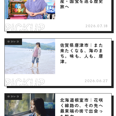
産・国宝を巡る歴史
旅へ
2026.07.18
ロコレコ
佐賀県唐津市｜また
来たくなる、海のま
ち。味も、人も、唐
津。
2026.06.27
ロコレコ
北海道根室市｜花咲
く線路の、その先へ
最東端の街で出会っ