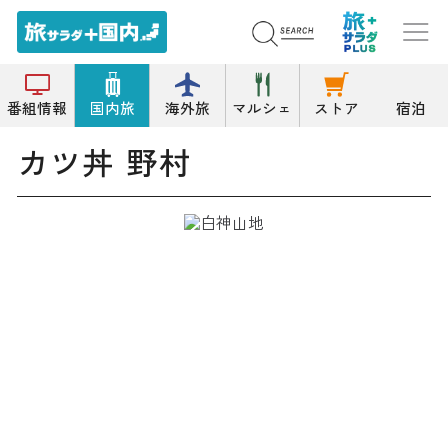
トップ
その他和食
カツ丼 野村
番組情報
国内旅
海外旅
マルシェ
ストア
宿泊
カツ丼 野村