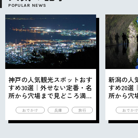
POPULAR NEWS
神戸の人気観光スポットおす
新潟の人
すめ30選｜外せない定番・名
すめ20
所から穴場まで見どころ満載
所から穴
の観光地を紹介
の観光地
おでかけ
兵庫
旅行
おでか