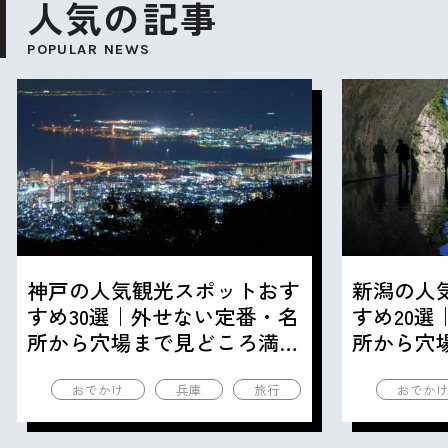
人気の記事
POPULAR NEWS
神戸の人気観光スポットおす
新潟の人
すめ30選｜外せない定番・名
すめ20
所から穴場まで見どころ満載
所から穴
の観光地を紹介
の観光地
おでかけ
兵庫
旅行
おでか