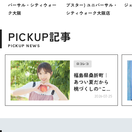
バーサル・シティウォー
ブスター) ユニバーサル・
ジ
ク大阪
シティウォーク大阪店
PICKUP記事
PICKUP NEWS
ロコレコ
福島県桑折町｜
あつい夏だから
桃づくしの”こお
り”へ
2026-07-25