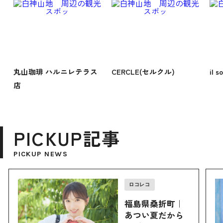
丸山珈琲 ハルニレテラス
CERCLE(セルクル)
il
店
PICKUP記事
PICKUP NEWS
ロコレコ
福島県桑折町｜
あつい夏だから