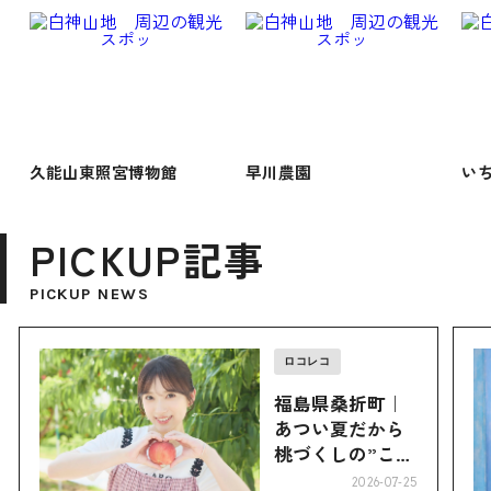
久能山東照宮博物館
早川農園
い
PICKUP記事
PICKUP NEWS
ロコレコ
福島県桑折町｜
あつい夏だから
桃づくしの”こお
り”へ
2026-07-25