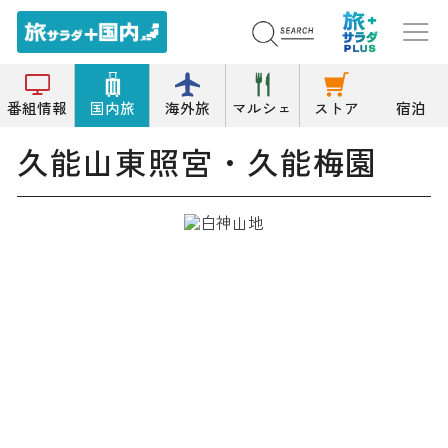
トップ
梅の名所
久能山東照宮・久能梅園
番組情報
国内旅
海外旅
マルシェ
ストア
宿泊
久能山東照宮・久能梅園