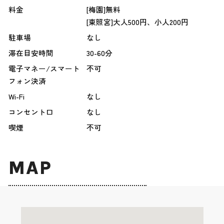
料金
[梅園]無料
[東照宮]大人500円、小人200円
駐車場
なし
滞在目安時間
30-60分
電子マネー/スマート
不可
フォン決済
Wi-Fi
なし
コンセント口
なし
喫煙
不可
MAP