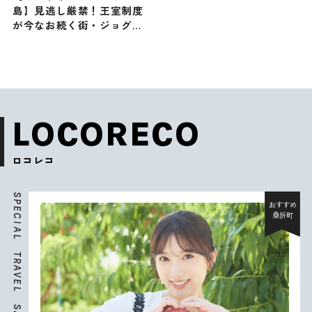
島】見逃し厳禁！王室制度
が今なお続く街・ジョグジ
ャカルタの観光スポットを
ご紹介
LOCORECO
ロコレコ
S
P
おすすめ
E
桑折町
C
I
A
L
T
R
A
V
E
L
S