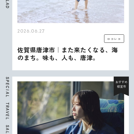
L
A
D
2026.06.27
ロコレコ
佐賀県唐津市｜また来たくなる、海
のまち。味も、人も、唐津。
S
P
おすすめ
E
根室市
C
I
A
L
T
R
A
V
E
L
S
A
L