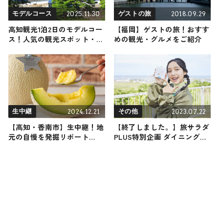
2025.11.30
2018.09.29
モデルコース
ゲストの旅
高知観光1泊2日のモデルコー
【福岡】ゲストの旅！おすす
ス！人気の観光スポット・名
めの観光・グルメをご紹介
所を満喫できる王道の旅程を
紹介
2024.12.21
2023.07.22
生中継
その他
【高知・香南市】生中継！地
【終了しました。】旅サラダ
元の自慢を発掘リポート
PLUS特別企画 ダイニングカ
2024年12月21日放送
フェ クアトロよりプレゼン
トが当たる！抽選で5名様に
「紋別アヒージョ」の缶詰3
個入りセットをプレゼント！