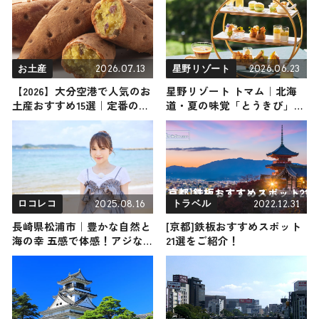
2026.07.13
2026.06.23
お土産
星野リゾート
【2026】大分空港で人気のお
星野リゾート トマム｜北海
土産おすすめ15選｜定番のお
道・夏の味覚「とうきび」が
菓子からおしゃれなお土産・
主役の『とうきびアフタヌー
ばらまき用まで幅広く紹介
ンティー』が初開催！ファン
なら絶対見逃せない とうき
び尽くしの旅
2025.08.16
2022.12.31
ロコレコ
トラベル
長崎県松浦市｜豊かな自然と
[京都]鉄板おすすめスポット
海の幸 五感で体感！アジな
21選をご紹介！
旅！