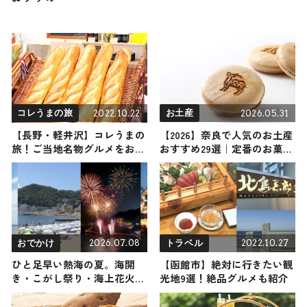
2022.10.22
2026.05.31
コレうまの旅
お土産
【長野・軽井沢】コレうまの
【2026】奈良で人気のお土産
旅！ご当地名物グルメをお届
おすすめ29選｜定番のお菓子
け
から奈良限定・おしゃれなお
土産・雑貨まで幅広く紹介
2026.07.08
2022.10.27
おでかけ
トラベル
ひと足早い熱海の夏。海開
【函館市】絶対に行きたい観
き・こがし祭り・海上花火
光地9選！絶品グルメも紹介
と、南熱海で過ごす大人のゆ
ったり夏旅 ／ 静岡県熱海市