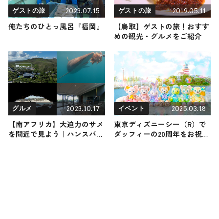
2023.07.15
2019.05.11
ゲストの旅
ゲストの旅
俺たちのひとっ風呂『福岡』
【鳥取】ゲストの旅！おすす
めの観光・グルメをご紹介
2023.10.17
2025.03.18
グルメ
イベント
【南アフリカ】大迫力のサメ
東京ディズニーシー（R）で
を間近で見よう｜ハンスバー
ダッフィーの20周年をお祝い
イでのサメウォッチングとケ
しよう！4月8日（火）から
ープ植物区保護地域群を巡る
「ダッフィー＆フレンズ20周
旅
年：カラフルハピネス」がス
タート