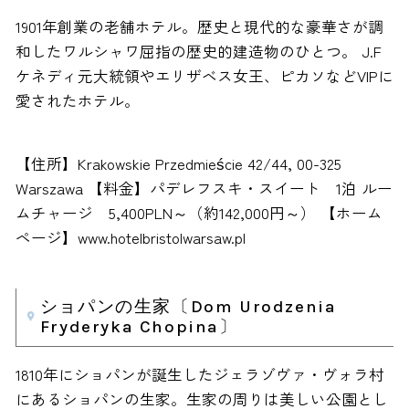
1901年創業の老舗ホテル。歴史と現代的な豪華さが調
和したワルシャワ屈指の歴史的建造物のひとつ。 J.F
ケネディ元大統領やエリザベス女王、ピカソなどVIPに
愛されたホテル。
【住所】Krakowskie Przedmieście 42/44, 00-325
Warszawa 【料金】パデレフスキ・スイート 1泊 ルー
ムチャージ 5,400PLN～（約142,000円～） 【ホーム
ページ】www.hotelbristolwarsaw.pl
ショパンの生家〔Dom Urodzenia
Fryderyka Chopina〕
1810年にショパンが誕生したジェラゾヴァ・ヴォラ村
にあるショパンの生家。生家の周りは美しい公園とし