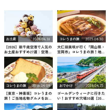
2026.04.16
2025.08.30
お土産
コレうまの旅
【2026】新千歳空港で人気の
大仁田美咲が行く『岡山県・
お土産おすすめ27選｜空港限
笠岡市』コレうまの旅！地元
定から定番のお菓子やおしゃ
の人おすすめのご当地名物グ
れなお土産・ばらまき用まで
ルメ4選 2025年8月30日放送
幅広く紹介
2016.04.09
2026.04.25
コレうまの旅
おでかけ
【東京・神楽坂】コレうまの
ゴールデンウィークに行きた
旅！ご当地名物グルメをお届
い！おすすめ穴場30選【2026
け
年・関西版】｜子連れ、カッ
プルで楽しめる日帰りおでか