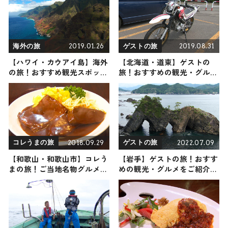
けスポット
2019.01.26
2019.08.31
海外の旅
ゲストの旅
【ハワイ・カウアイ島】海外
【北海道・道東】ゲストの
の旅！おすすめ観光スポット
旅！おすすめの観光・グルメ
やグルメをリポート
をご紹介 2019年8月31日放送
2018.09.29
2022.07.09
コレうまの旅
ゲストの旅
【和歌山・和歌山市】コレう
【岩手】ゲストの旅！おすす
まの旅！ご当地名物グルメを
めの観光・グルメをご紹介
お届け
2022年7月9日放送