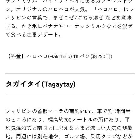
サン・ミゲル バイ・ザ・ベイにあるカフェレストラ
ン。オリジナルのハロハロが人気。 「ハロハロ」はフ
ィリピンの言葉で、まぜこぜ/ごちゃ混ぜ などを意味
する、かき氷にバナナやココナッツミルクなどを混ぜ
て食べる定番デザート。
【料金】ハロハロ(Halo halo) 115ペソ(約290円)
タガイタイ(Tagaytay)
フィリピンの首都マニラの南約64km、車で約1時間半
のところにあり、標高約700メートルの所にあり、平
均気温23℃と南国とは思えないほど涼しい人気の避暑
地。周辺には別荘地や、ゴルフ場、乗馬クラブなどが