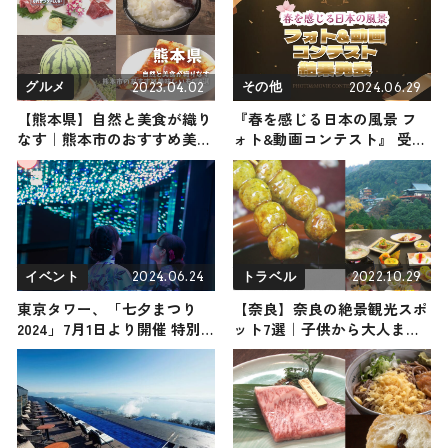
2023.04.02
2024.06.29
グルメ
その他
【熊本県】自然と美食が織り
『春を感じる日本の風景 フ
なす｜熊本市のおすすめ美味
ォト&動画コンテスト』 受賞
しいもん4選
作品発表
2024.06.24
2022.10.29
イベント
トラベル
東京タワー、「七夕まつり
【奈良】奈良の絶景観光スポ
2024」7月1日より開催 特別
ット7選｜子供から大人まで
ライトアップで天の川に
楽しめるスポットをご紹介