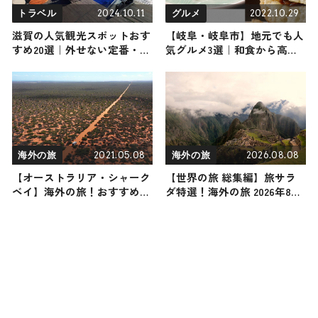
2024.10.11
2022.10.29
トラベル
グルメ
滋賀の人気観光スポットおす
【岐阜・岐阜市】地元でも人
すめ20選｜外せない定番・名
気グルメ3選｜和食から高級
所から穴場まで見どころ満載
肉までご紹介
の観光地を紹介
2021.05.08
2026.08.08
海外の旅
海外の旅
【オーストラリア・シャーク
【世界の旅 総集編】旅サラ
ベイ】海外の旅！おすすめ観
ダ特選！海外の旅 2026年8月
光スポットやグルメをリポー
8日放送
ト