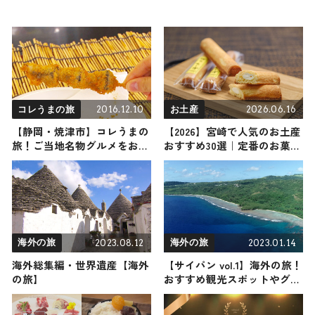
2016.12.10
2026.06.16
コレうまの旅
お土産
【静岡・焼津市】コレうまの
【2026】宮崎で人気のお土産
旅！ご当地名物グルメをお届
おすすめ30選｜定番のお菓
け
子・雑貨から宮崎でしか買え
ない限定品、女性向けまで幅
広く紹介
2023.08.12
2023.01.14
海外の旅
海外の旅
海外総集編・世界遺産【海外
【サイパン vol.1】海外の旅！
の旅】
おすすめ観光スポットやグル
メをリポート