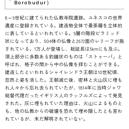
Borobudur）
8～9世紀に建てられた仏教寺院遺跡。ユネスコの世界
遺産に登録されている。建造物全体で曼荼羅を立体的
に表しているといわれている。9層の階段ピラミッド
状になっており、504体の仏像と2672面のレリーフが施
されている。1万人が登場し、総延長は5kmにも及ぶ。
頂上部分に多数ある釣鐘状のものは「ストゥーパ」と
呼ばれ、格子の間から中の仏像を拝むことができる。
建造したといわれるシャイレンドラ王朝は10世紀頃、
忽然と姿を消した。王朝滅亡後、密林と火山灰に埋も
れ人々から忘れ去られていたが、1814年に当時ジャワ
総督代理だったイギリス人のラッフルズによって発見
された。灰に埋もれていた理由は、火山によるものと
も、他の仏教からの破壊を恐れて埋め隠したとも言わ
れているが、未だ解明されていない。