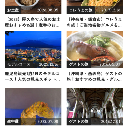
2026.08.05
2017.12.16
お土産
コレうまの旅
【2026】屋久島で人気のお土
【神奈川・鎌倉市】コレうま
産おすすめ15選｜定番のお菓
の旅！ご当地名物グルメをお
子から屋久島限定、ばらまき
届け
用まで幅広く紹介
2025.12.16
2016.05.07
モデルコース
ゲストの旅
鹿児島観光1泊2日のモデルコ
【沖縄県・西表島】ゲストの
ース！人気の観光スポット・
旅！おすすめの観光・グルメ
名所を満喫できる王道の旅程
をご紹介
を紹介
2023.07.08
2018.12.01
生中継
ゲストの旅