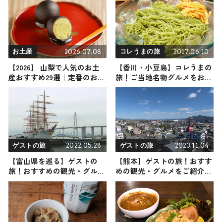
2026.07.08
2017.06.10
お土産
コレうまの旅
【2026】 山梨で人気のお土
【香川・小豆島】コレうまの
産おすすめ29選｜定番のお菓
旅！ご当地名物グルメをお届
子から山梨限定・女性向け・
け
ばらまき用まで幅広く紹介
2022.05.28
2023.11.04
ゲストの旅
ゲストの旅
【富山県を巡る】ゲストの
【熊本】ゲストの旅！おすす
旅！おすすめの観光・グルメ
めの観光・グルメをご紹介
をご紹介
2023年11月4日放送