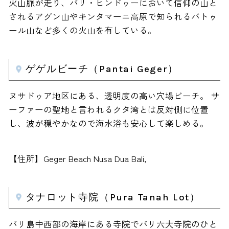
火山脈が走り、バリ・ヒンドゥーにおいて信仰の山と
されるアグン山やキンタマーニ高原で知られるバトゥ
ール山など多くの火山を有している。
ゲゲルビーチ（Pantai Geger）
ヌサドゥア地区にある、透明度の高い穴場ビーチ。 サ
ーファーの聖地と言われるクタ湾とは反対側に位置
し、波が穏やかなので海水浴も安心して楽しめる。
【住所】Geger Beach Nusa Dua Bali,
タナロット寺院（Pura Tanah Lot）
バリ島中西部の海岸にある寺院でバリ六大寺院のひと