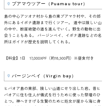
プアマウツアー（Puamau tour）
島の中心アツオナ村から島の東プアマウ村や、その郊
外にあるイポナ遺跡まで行くツアー。 道中は険しい山
の中や、断崖絶壁の道を進んでいく。野生の動物に出
会うこともある。 バージンベイ、イポナ遺跡などの名
所はガイドが歴史を説明してくれる。
【料金】1日 17,000XPF（約18,900円）※昼食付き
バージンベイ（Virgin bay）
ヒバオア島の東部、険しい山道にせり出した岩。昔ヒ
バオアに住む住人が儀式を行うために使った祭壇のひ
とつ。神へささげる生贄のために処女が崖から海に身