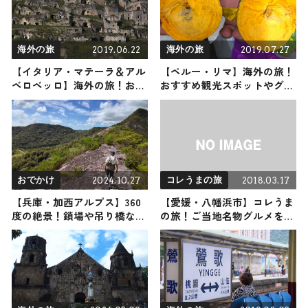
2019.06.22
2019.07.27
海外の旅
海外の旅
【イタリア・マテーラ＆アル
【ペルー・リマ】海外の旅！
ベロベッロ】海外の旅！おす
おすすめ観光スポットやグル
すめ観光スポットやグルメを
メをリポート
リポート
2024.10.27
2018.03.17
おでかけ
コレうまの旅
【兵庫・加西アルプス】360
【愛媛・八幡浜市】コレうま
度の絶景！鎖場や吊り橋など
の旅！ご当地名物グルメをお
スリル満点の低山に、俳優の
届け
前川泰之さんが挑戦（登山で
頂きメシ！コラボ企画）