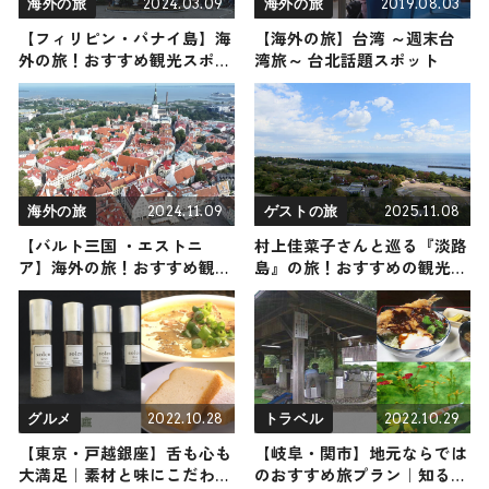
2024.03.09
2019.08.03
海外の旅
海外の旅
【フィリピン・パナイ島】海
【海外の旅】台湾 ～週末台
外の旅！おすすめ観光スポッ
湾旅～ 台北話題スポット
トやグルメをリポート
2024.11.09
2025.11.08
海外の旅
ゲストの旅
【バルト三国 ・エストニ
村上佳菜子さんと巡る『淡路
ア】海外の旅！おすすめ観光
島』の旅！おすすめの観光・
スポットやグルメをリポート
グルメをご紹介 2025年11月8
2024年11月9日放送
日放送
2022.10.28
2022.10.29
グルメ
トラベル
【東京・戸越銀座】舌も心も
【岐阜・関市】地元ならでは
大満足｜素材と味にこだわる
のおすすめ旅プラン｜知る人