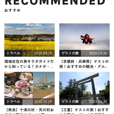
RECOMMENDED
おすすめ
2025.09.19
2016.03.26
トラベル
ゲストの旅
現地在住の旅サラダガイドだ
【京都府・兵庫県】ゲストの
から知っている！カナダ・プ
旅！おすすめの観光・グルメ
リンスエドワード島の観光・
をご紹介
グルメ・お土産
2022.10.29
2022.06.25
トラベル
ゲストの旅
【奈良】十津川村・天川村お
【三重】ゲストの旅！おすす