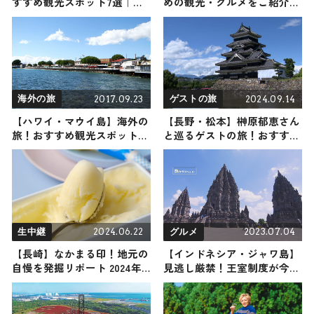
すすめ観光スポット7選｜パ
めの観光・グルメをご紹介
ワースポット巡る1day旅行プ
2022年6月25日放送
ランをご紹介
2017.09.23
2024.09.14
海外の旅
ゲストの旅
【ハワイ・マウイ島】海外の
【長野・松本】榊原郁恵さん
旅！おすすめ観光スポットや
と巡るゲストの旅！おすすめ
グルメをリポート
の観光・グルメをご紹介
2024年9月14日放送
2024.06.22
2023.07.04
生中継
グルメ
【長崎】なかまる印！地元の
【インドネシア・ジャワ島】
自慢を発掘リポート 2024年6
見逃し厳禁！王室制度が今な
月22日放送
お続く街・ジョグジャカルタ
の観光スポットをご紹介