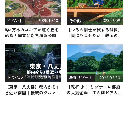
2025.10.10
2023.12.09
イベント
その他
約4万本のコキアが紅く丘を
【つるの剛士が旅する静岡】
彩る！国営ひたち海浜公園で
「妻にも見せたい」静岡の歴
「きて みて さわって コキア
史と自然が生んだ宝物に触れ
カーニバル」開催中 ｜茨城
る旅
のご当地フードも多数登場し
ます♪
2023.01.10
2026.06.30
トラベル
星野リゾート
【東京・八丈島】都内から1
【乾杯 ♪ 】リゾナーレ那須
番近い南国｜伝統のグルメと
の人気企画『田んぼビアガー
秘境を楽しむ2日間
デン』が今年も開催決定！
広大な田んぼの中でクラフト
ビールと自家製グルメを楽し
む特別な体験を